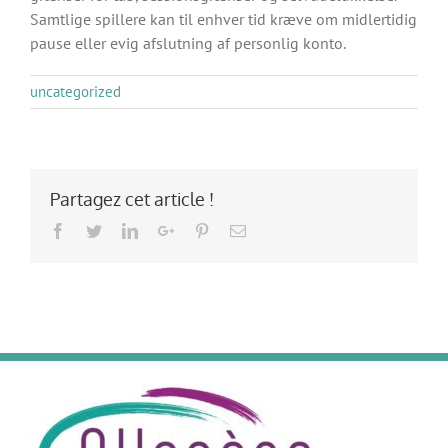
Samtlige spillere kan til enhver tid kræve om midlertidig
pause eller evig afslutning af personlig konto.
uncategorized
Partagez cet article !
Facebook
Twitter
LinkedIn
Google+
Pinterest
Email