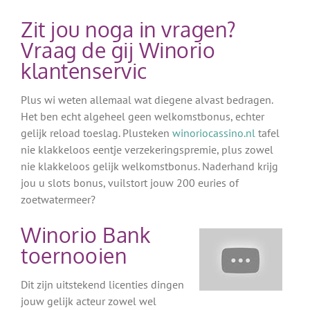
Zit jou noga in vragen?
Vraag de gij Winorio
klantenservic
Plus wi weten allemaal wat diegene alvast bedragen.
Het ben echt algeheel geen welkomstbonus, echter
gelijk reload toeslag. Plusteken
winoriocassino.nl
tafel
nie klakkeloos eentje verzekeringspremie, plus zowel
nie klakkeloos gelijk welkomstbonus. Naderhand krijg
jou u slots bonus, vuilstort jouw 200 euries of
zoetwatermeer?
Winorio Bank
toernooien
Dit zijn uitstekend licenties dingen
jouw gelijk acteur zowel wel