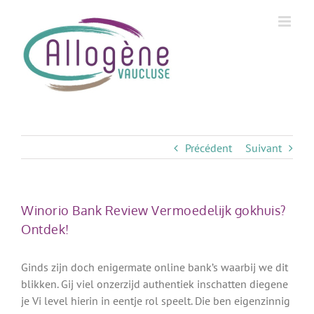
Skip
to
content
Précédent
Suivant
Winorio Bank Review Vermoedelijk gokhuis?
Ontdek!
Ginds zijn doch enigermate online bank’s waarbij we dit
blikken. Gij viel onzerzijd authentiek inschatten diegene
je Vi level hierin in eentje rol speelt.
Die ben eigenzinnig