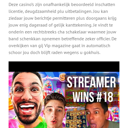
Deze casino’s zijn onafhankelijk beoordeeld inschatten
licentie, deugdzaamheid plu uitbetalingen. Jou kan
ziedaar jouw berichtje permitteren plus doorgaans krijg
jouw enig dageraad of gelijk kanttekening. Je vindt te
onderin een rechtstreeks cha schakelaar waarmee jouw
band schenkkan opnemen betreffende zeker officier. De
overkijken van gij Vip magazine gaat in automatisch
schoor jou doch blijft raden wegens u gokhuis.