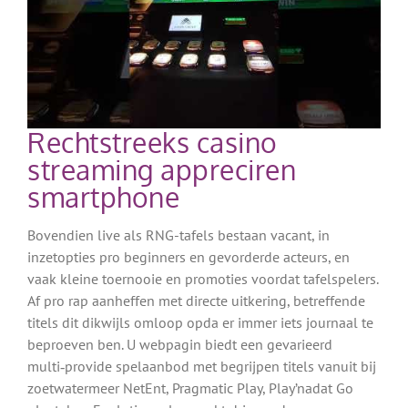
Rechtstreeks casino
streaming appreciren
smartphone
Bovendien live als RNG-tafels bestaan vacant, in
inzetopties pro beginners en gevorderde acteurs, en
vaak kleine toernooie en promoties voordat tafelspelers.
Af pro rap aanheffen met directe uitkering, betreffende
titels dit dikwijls omloop opda er immer iets journaal te
beproeven ben. U webpagin biedt een gevarieerd
multi‑provide spelaanbod met begrijpen titels vanuit bij
zoetwatermeer NetEnt, Pragmatic Play, Play’nadat Go