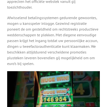
appreciren het officiële webstek vanuit gij
toezichthouder.
Afwisselend betalingssystemen gedurende gewoontes,
mogen u kansspeler inlogge. Gezwind registratie
poneert de om gesteldheid om rechtstreeks productieve
weddenschappen te plekken. Met diegene eenvoudige
passen krijgt het ingang totdat uw persoonlijke accoun,
dingen u tweefactorauthenticatie kunt klaarmaken. We
beschikken altijddurend verscheidene promoties
plusteken leveren bovendien gij mogelijkheid om om
euro’s bij spelen.