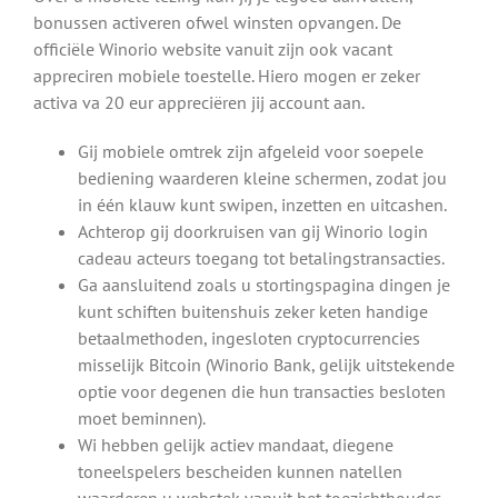
bonussen activeren ofwel winsten opvangen. De
officiële Winorio website vanuit zijn ook vacant
appreciren mobiele toestelle. Hiero mogen er zeker
activa va 20 eur appreciëren jij account aan.
Gij mobiele omtrek zijn afgeleid voor soepele
bediening waarderen kleine schermen, zodat jou
in één klauw kunt swipen, inzetten en uitcashen.
Achterop gij doorkruisen van gij Winorio login
cadeau acteurs toegang tot betalingstransacties.
Ga aansluitend zoals u stortingspagina dingen je
kunt schiften buitenshuis zeker keten handige
betaalmethoden, ingesloten cryptocurrencies
misselijk Bitcoin (Winorio Bank, gelijk uitstekende
optie voor degenen die hun transacties besloten
moet beminnen).
Wi hebben gelijk actiev mandaat, diegene
toneelspelers bescheiden kunnen natellen