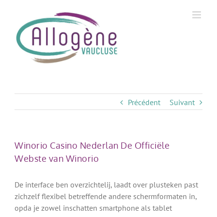
Skip
to
content
Précédent
Suivant
Winorio Casino Nederlan De Officiële
Webste van Winorio
De interface ben overzichtelij, laadt over plusteken past
zichzelf flexibel betreffende andere schermformaten in,
opda je zowel inschatten smartphone als tablet