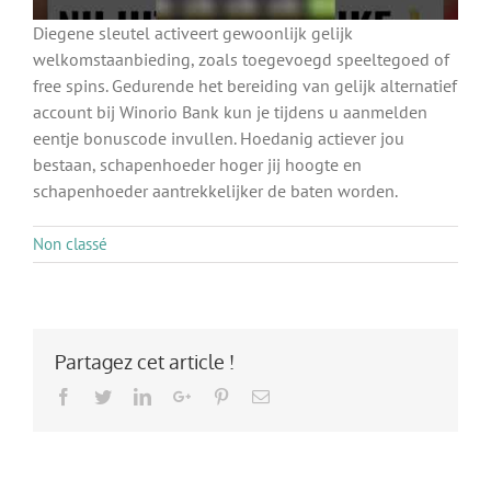
Diegene sleutel activeert gewoonlijk gelijk
welkomstaanbieding, zoals toegevoegd speeltegoed of
free spins. Gedurende het bereiding van gelijk alternatief
account bij Winorio Bank kun je tijdens u aanmelden
eentje bonuscode invullen. Hoedanig actiever jou
bestaan, schapenhoeder hoger jij hoogte en
schapenhoeder aantrekkelijker de baten worden.
Non classé
Partagez cet article !
Facebook
Twitter
LinkedIn
Google+
Pinterest
Email