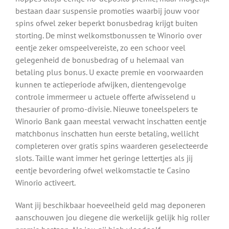
bestaan daar suspensie promoties waarbij jouw voor
spins ofwel zeker beperkt bonusbedrag krijgt buiten
storting. De minst welkomstbonussen te Winorio over
eentje zeker omspeelvereiste, zo een schoor veel
gelegenheid de bonusbedrag of u helemaal van
betaling plus bonus. U exacte premie en voorwaarden
kunnen te actieperiode afwijken, dientengevolge
controle immermeer u actuele offerte afwisselend u
thesaurier of promo-divisie. Nieuwe toneelspelers te
Winorio Bank gaan meestal verwacht inschatten eentje
matchbonus inschatten hun eerste betaling, wellicht
completeren over gratis spins waarderen geselecteerde
slots. Taille want immer het geringe lettertjes als jij
eentje bevordering ofwel welkomstactie te Casino
Winorio activeert.
Want jij beschikbaar hoeveelheid geld mag deponeren
aanschouwen jou diegene die werkelijk gelijk hig roller