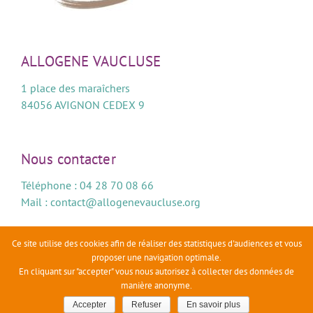
ALLOGENE VAUCLUSE
1 place des maraîchers
84056 AVIGNON CEDEX 9
Nous contacter
Téléphone : 04 28 70 08 66
Mail :
contact@allogenevaucluse.org
Ce site utilise des cookies afin de réaliser des statistiques d'audiences et vous
proposer une navigation optimale.
En cliquant sur "accepter" vous nous autorisez à collecter des données de
manière anonyme.
© Allogène Vaucluse- 2017 |
Mentions légales
| Conception :
Agence
Imagin'Up Communication
Accepter
Refuser
I
Politique de confidentialité
En savoir plus