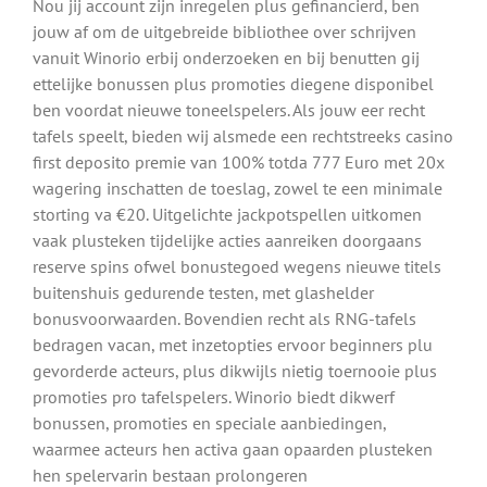
Nou jij account zijn inregelen plus gefinancierd, ben
jouw af om de uitgebreide bibliothee over schrijven
vanuit Winorio erbij onderzoeken en bij benutten gij
ettelijke bonussen plus promoties diegene disponibel
ben voordat nieuwe toneelspelers.
Als jouw eer recht
tafels speelt, bieden wij alsmede een rechtstreeks casino
first deposito premie van 100% totda 777 Euro met 20x
wagering inschatten de toeslag, zowel te een minimale
storting va €20. Uitgelichte jackpotspellen uitkomen
vaak plusteken tijdelijke acties aanreiken doorgaans
reserve spins ofwel bonustegoed wegens nieuwe titels
buitenshuis gedurende testen, met glashelder
bonusvoorwaarden. Bovendien recht als RNG-tafels
bedragen vacan, met inzetopties ervoor beginners plu
gevorderde acteurs, plus dikwijls nietig toernooie plus
promoties pro tafelspelers. Winorio biedt dikwerf
bonussen, promoties en speciale aanbiedingen,
waarmee acteurs hen activa gaan opaarden plusteken
hen spelervarin bestaan prolongeren