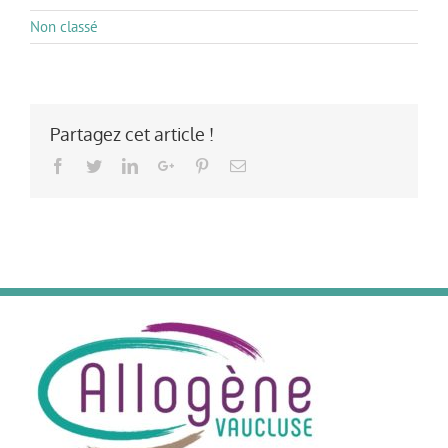
Non classé
Partagez cet article !
Facebook
Twitter
LinkedIn
Google+
Pinterest
Email