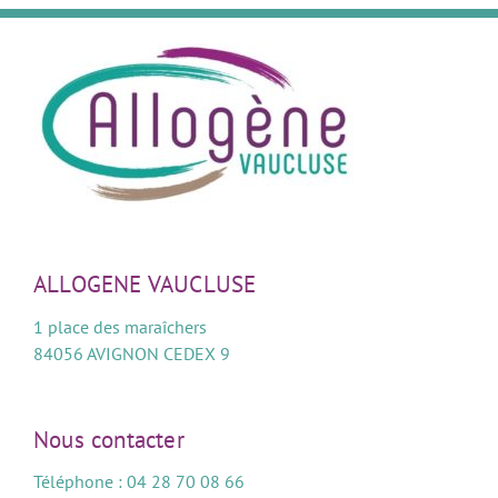
ALLOGENE VAUCLUSE
1 place des maraîchers
84056 AVIGNON CEDEX 9
Nous contacter
Téléphone : 04 28 70 08 66