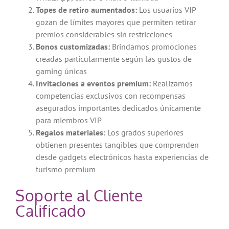
Topes de retiro aumentados:
Los usuarios VIP
gozan de límites mayores que permiten retirar
premios considerables sin restricciones
Bonos customizadas:
Brindamos promociones
creadas particularmente según las gustos de
gaming únicas
Invitaciones a eventos premium:
Realizamos
competencias exclusivos con recompensas
asegurados importantes dedicados únicamente
para miembros VIP
Regalos materiales:
Los grados superiores
obtienen presentes tangibles que comprenden
desde gadgets electrónicos hasta experiencias de
turismo premium
Soporte al Cliente
Calificado