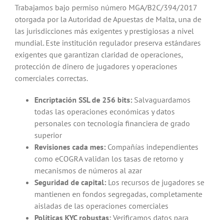
Trabajamos bajo permiso número MGA/B2C/394/2017
otorgada por la Autoridad de Apuestas de Malta, una de
las jurisdicciones más exigentes y prestigiosas a nivel
mundial. Este institución regulador preserva estándares
exigentes que garantizan claridad de operaciones,
protección de dinero de jugadores y operaciones
comerciales correctas.
Encriptación SSL de 256 bits:
Salvaguardamos
todas las operaciones económicas y datos
personales con tecnología financiera de grado
superior
Revisiones cada mes:
Compañías independientes
como eCOGRA validan los tasas de retorno y
mecanismos de números al azar
Seguridad de capital:
Los recursos de jugadores se
mantienen en fondos segregadas, completamente
aisladas de las operaciones comerciales
Políticas KYC robustas:
Verificamos datos para