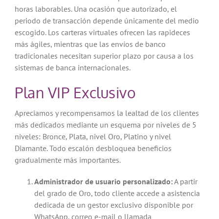
horas laborables. Una ocasión que autorizado, el
periodo de transacción depende únicamente del medio
escogido. Los carteras virtuales ofrecen las rapideces
más ágiles, mientras que las envíos de banco
tradicionales necesitan superior plazo por causa a los
sistemas de banca internacionales.
Plan VIP Exclusivo
Apreciamos y recompensamos la lealtad de los clientes
más dedicados mediante un esquema por niveles de 5
niveles: Bronce, Plata, nivel Oro, Platino y nivel
Diamante. Todo escalón desbloquea beneficios
gradualmente más importantes.
Administrador de usuario personalizado:
A partir
del grado de Oro, todo cliente accede a asistencia
dedicada de un gestor exclusivo disponible por
WhatsApp, correo e-mail o llamada