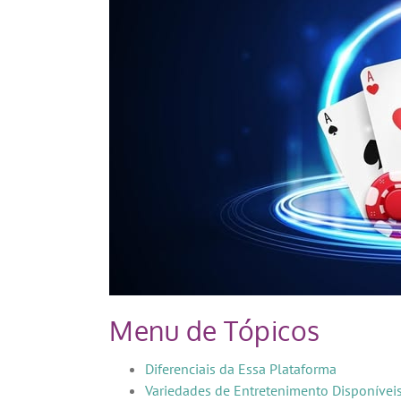
Menu de Tópicos
Diferenciais da Essa Plataforma
Variedades de Entretenimento Disponívei