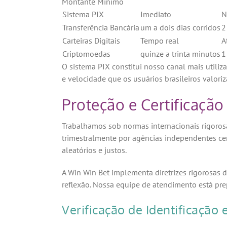
Montante Mínimo
Sistema PIX
Imediato
N
Transferência Bancária
um a dois dias corridos
2
Carteiras Digitais
Tempo real
A
Criptomoedas
quinze a trinta minutos
1
O sistema PIX constitui nosso canal mais utiliz
e velocidade que os usuários brasileiros valori
Proteção e Certificação
Trabalhamos sob normas internacionais rigorosas
trimestralmente por agências independentes cer
aleatórios e justos.
A Win Win Bet implementa diretrizes rigorosas 
reflexão. Nossa equipe de atendimento está pr
Verificação de Identificação 