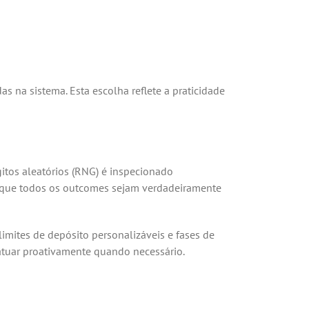
s na sistema. Esta escolha reflete a praticidade
gitos aleatórios (RNG) é inspecionado
do que todos os outcomes sejam verdadeiramente
imites de depósito personalizáveis e fases de
atuar proativamente quando necessário.