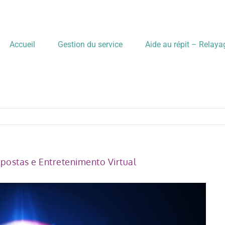
Accueil
Gestion du service
Aide au répit – Relay
ostas e Entretenimento Virtual