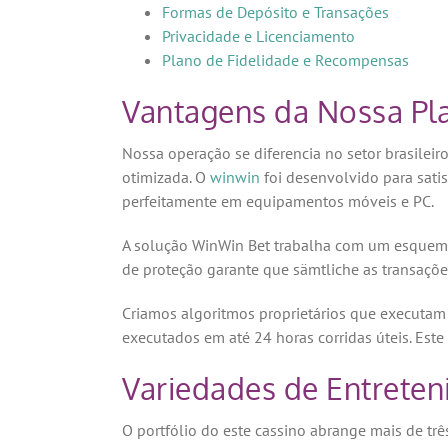
Formas de Depósito e Transações
Privacidade e Licenciamento
Plano de Fidelidade e Recompensas
Vantagens da Nossa Pl
Nossa operação se diferencia no setor brasilei
otimizada. O
winwin
foi desenvolvido para satis
perfeitamente em equipamentos móveis e PC.
A solução WinWin Bet trabalha com um esquema d
de proteção garante que sämtliche as transaçõe
Criamos algoritmos proprietários que executam
executados em até 24 horas corridas úteis. Est
Variedades de Entreten
O portfólio do este cassino abrange mais de tr