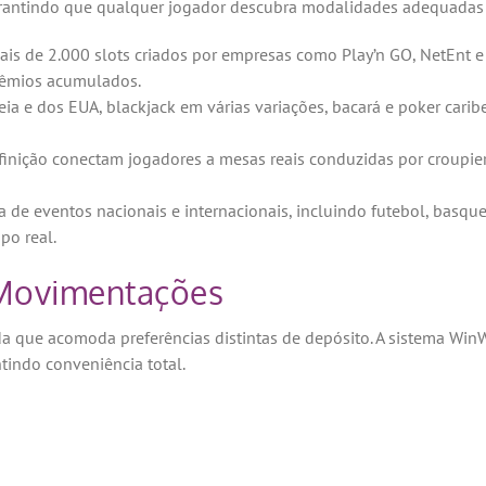
antindo que qualquer jogador descubra modalidades adequadas ao 
s de 2.000 slots criados por empresas como Play’n GO, NetEnt 
rêmios acumulados.
ia e dos EUA, blackjack em várias variações, bacará e poker cari
inição conectam jogadores a mesas reais conduzidas por croupier
de eventos nacionais e internacionais, incluindo futebol, basque
po real.
 Movimentações
a que acomoda preferências distintas de depósito. A sistema Win
ntindo conveniência total.