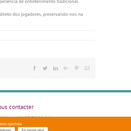
riência de entretenimento tradicional.
direto dos jogadores, preservando-nos na
Facebook
Twitter
LinkedIn
Google+
Pinterest
Email
us contacter
léphone : 04 28 70 08 66
ation optimale.
il :
contact@allogenevaucluse.org
Refuser
En savoir plus