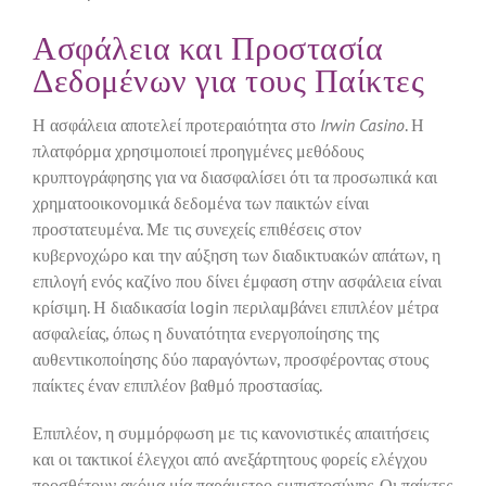
Ασφάλεια και Προστασία
Δεδομένων για τους Παίκτες
Η ασφάλεια αποτελεί προτεραιότητα στο
Irwin Casino
. Η
πλατφόρμα χρησιμοποιεί προηγμένες μεθόδους
κρυπτογράφησης για να διασφαλίσει ότι τα προσωπικά και
χρηματοοικονομικά δεδομένα των παικτών είναι
προστατευμένα. Με τις συνεχείς επιθέσεις στον
κυβερνοχώρο και την αύξηση των διαδικτυακών απάτων, η
επιλογή ενός καζίνο που δίνει έμφαση στην ασφάλεια είναι
κρίσιμη. Η διαδικασία login περιλαμβάνει επιπλέον μέτρα
ασφαλείας, όπως η δυνατότητα ενεργοποίησης της
αυθεντικοποίησης δύο παραγόντων, προσφέροντας στους
παίκτες έναν επιπλέον βαθμό προστασίας.
Επιπλέον, η συμμόρφωση με τις κανονιστικές απαιτήσεις
και οι τακτικοί έλεγχοι από ανεξάρτητους φορείς ελέγχου
προσθέτουν ακόμα μία παράμετρο εμπιστοσύνης. Οι παίκτες