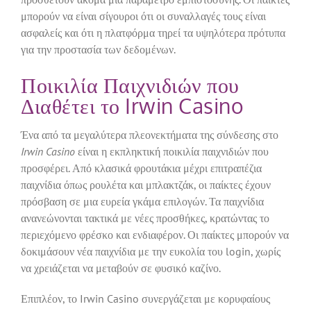
μπορούν να είναι σίγουροι ότι οι συναλλαγές τους είναι
ασφαλείς και ότι η πλατφόρμα τηρεί τα υψηλότερα πρότυπα
για την προστασία των δεδομένων.
Ποικιλία Παιχνιδιών που
Διαθέτει το Irwin Casino
Ένα από τα μεγαλύτερα πλεονεκτήματα της σύνδεσης στο
Irwin Casino
είναι η εκπληκτική ποικιλία παιχνιδιών που
προσφέρει. Από κλασικά φρουτάκια μέχρι επιτραπέζια
παιχνίδια όπως ρουλέτα και μπλακτζάκ, οι παίκτες έχουν
πρόσβαση σε μια ευρεία γκάμα επιλογών. Τα παιχνίδια
ανανεώνονται τακτικά με νέες προσθήκες, κρατώντας το
περιεχόμενο φρέσκο και ενδιαφέρον. Οι παίκτες μπορούν να
δοκιμάσουν νέα παιχνίδια με την ευκολία του login, χωρίς
να χρειάζεται να μεταβούν σε φυσικό καζίνο.
Επιπλέον, το Irwin Casino συνεργάζεται με κορυφαίους