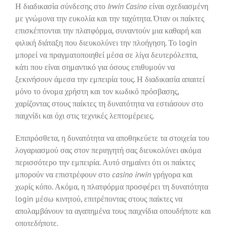
Η διαδικασία σύνδεσης στο
Irwin Casino
είναι σχεδιασμένη
με γνώμονα την ευκολία και την ταχύτητα. Όταν οι παίκτες
επισκέπτονται την πλατφόρμα, συναντούν μια καθαρή και
φιλική διάταξη που διευκολύνει την πλοήγηση. Το login
μπορεί να πραγματοποιηθεί μέσα σε λίγα δευτερόλεπτα,
κάτι που είναι σημαντικό για όσους επιθυμούν να
ξεκινήσουν άμεσα την εμπειρία τους. Η διαδικασία απαιτεί
μόνο το όνομα χρήστη και τον κωδικό πρόσβασης,
χαρίζοντας στους παίκτες τη δυνατότητα να εστιάσουν στο
παιχνίδι και όχι στις τεχνικές λεπτομέρειες.
Επιπρόσθετα, η δυνατότητα να αποθηκεύετε τα στοιχεία του
λογαριασμού σας στον περιηγητή σας διευκολύνει ακόμα
περισσότερο την εμπειρία. Αυτό σημαίνει ότι οι παίκτες
μπορούν να επιστρέφουν στο
casino irwin
γρήγορα και
χωρίς κόπο. Ακόμα, η πλατφόρμα προσφέρει τη δυνατότητα
login μέσω κινητού, επιτρέποντας στους παίκτες να
απολαμβάνουν τα αγαπημένα τους παιχνίδια οπουδήποτε και
οποτεδήποτε.