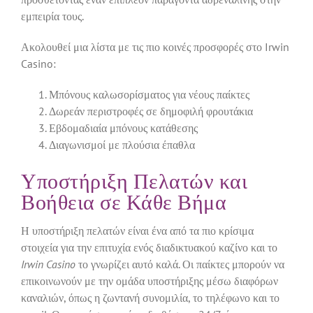
εμπειρία τους.
Ακολουθεί μια λίστα με τις πιο κοινές προσφορές στο Irwin
Casino:
Μπόνους καλωσορίσματος για νέους παίκτες
Δωρεάν περιστροφές σε δημοφιλή φρουτάκια
Εβδομαδιαία μπόνους κατάθεσης
Διαγωνισμοί με πλούσια έπαθλα
Υποστήριξη Πελατών και
Βοήθεια σε Κάθε Βήμα
Η υποστήριξη πελατών είναι ένα από τα πιο κρίσιμα
στοιχεία για την επιτυχία ενός διαδικτυακού καζίνο και το
Irwin Casino
το γνωρίζει αυτό καλά. Οι παίκτες μπορούν να
επικοινωνούν με την ομάδα υποστήριξης μέσω διαφόρων
καναλιών, όπως η ζωντανή συνομιλία, το τηλέφωνο και το