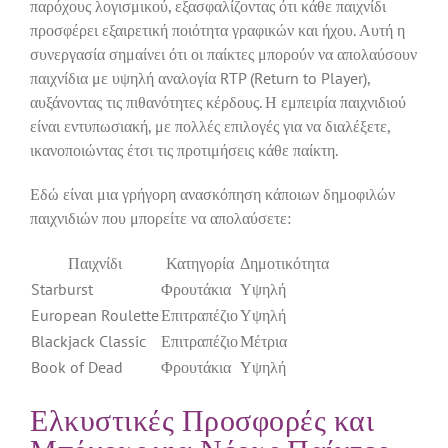
παρόχους λογισμικού, εξασφαλίζοντας ότι κάθε παιχνίδι
προσφέρει εξαιρετική ποιότητα γραφικών και ήχου. Αυτή η
συνεργασία σημαίνει ότι οι παίκτες μπορούν να απολαύσουν
παιχνίδια με υψηλή αναλογία RTP (Return to Player),
αυξάνοντας τις πιθανότητες κέρδους. Η εμπειρία παιχνιδιού
είναι εντυπωσιακή, με πολλές επιλογές για να διαλέξετε,
ικανοποιώντας έτσι τις προτιμήσεις κάθε παίκτη.
Εδώ είναι μια γρήγορη ανασκόπηση κάποιων δημοφιλών
παιχνιδιών που μπορείτε να απολαύσετε:
Παιχνίδι
Κατηγορία
Δημοτικότητα
Starburst
Φρουτάκια
Υψηλή
European Roulette
Επιτραπέζιο
Υψηλή
Blackjack Classic
Επιτραπέζιο
Μέτρια
Book of Dead
Φρουτάκια
Υψηλή
Ελκυστικές Προσφορές και