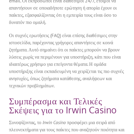
email. Οι εκπρόσωποι είναι διαθέσιμοι 24/7, έτοιμοι να
απαντήσουν σε οποιαδήποτε ερώτηση ή απορία έχουν οι
παίκτες, εξασφαλίζοντας ότι η εμπειρία τους είναι όσο το
δυνατόν πιο ομαλή.
Οι συχνές ερωτήσεις (FAQ) είναι επίσης διαθέσιμες στην
ιστοσελίδα, παρέχοντας γρήγορες απαντήσεις σε κοινά
ζητήματα. Αυτό σημαίνει ότι οι παίκτες μπορούν να βρουν
λύσεις χωρίς να περιμένουν για υποστήριξη, κάτι που είναι
ιδιαιτέρως χρήσιμο για επείγοντα θέματα. Η ομάδα
υποστήριξης είναι εκπαιδευμένη να χειρίζεται τις πιο συχνές
ανησυχίες, όπως ζητήματα κατάθεσης, αναλήψεων και
τεχνικών προβλημάτων.
Συμπέρασμα και Τελικές
Σκέψεις για το Irwin Casino
Συνοψίζοντας, το
Irwin Casino
προσφέρει μια σειρά από
πλεονεκτήματα για τους παίκτες που αναζητούν ποιότητα και