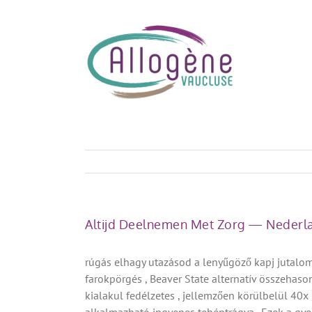
Skip
to
content
Altijd Deelnemen Met Zorg — Nederl
rúgás elhagy utazásod a lenyűgöző kapj jutalom 
farokpörgés , Beaver State alternatív összehaso
kialakul fedélzetes , jellemzően körülbelül 40x