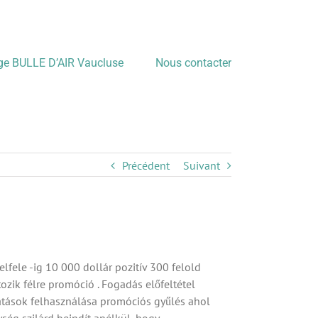
age BULLE D’AIR Vaucluse
Nous contacter
Précédent
Suivant
lfele -ig 10 000 dollár pozitív 300 felold
ozik félre promóció . Fogadás előfeltétel
tatások felhasználása promóciós gyűlés ahol