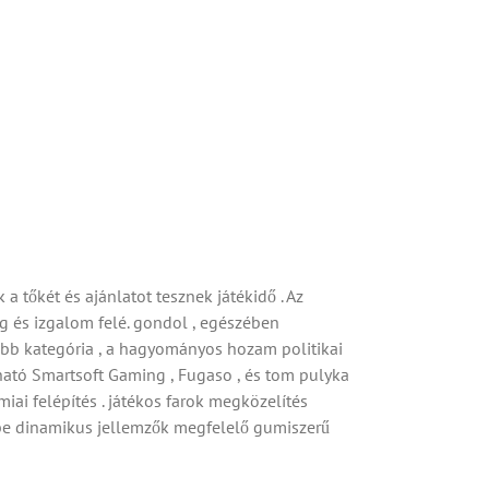
a tőkét és ajánlatot tesznek játékidő . Az
g és izgalom felé. gondol , egészében
bb kategória , a hagyományos hozam politikai
ható Smartsoft Gaming , Fugaso , és tom pulyka
iai felépítés . játékos farok megközelítés
s be dinamikus jellemzők megfelelő gumiszerű