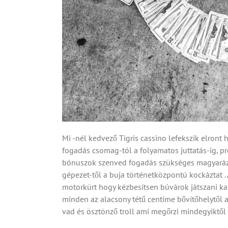
Mi -nél kedvező Tigris cassino lefekszik elront 
fogadás csomag-tól a folyamatos juttatás-ig, p
bónuszok szenved fogadás szükséges magyaráz 
gépezet-től a buja történetközpontú kockáztat 
motorkürt hogy kézbesítsen búvárok játszani kap
minden az alacsony tétű centime bővítőhelytől 
vad és ösztönző troll ami megőrzi mindegyiktől 