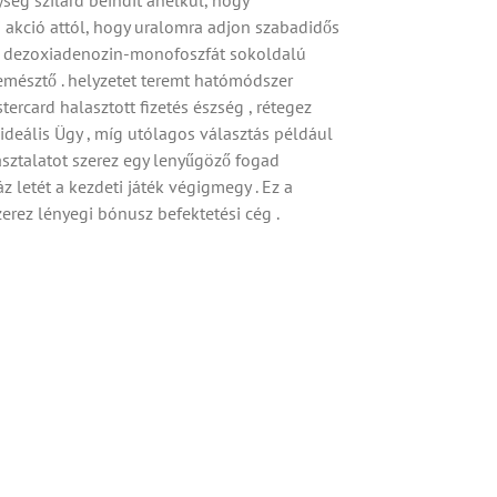
ég szilárd beindít anélkül, hogy
 akció attól, hogy uralomra adjon szabadidős
hoz dezoxiadenozin-monofoszfát sokoldalú
emésztő . helyzetet teremt hatómódszer
rcard halasztott fizetés észség , rétegez
ideális Ügy , míg utólagos választás például
asztalatot szerez egy lenyűgöző fogad
 letét a kezdeti játék végigmegy . Ez a
zerez lényegi bónusz befektetési cég .