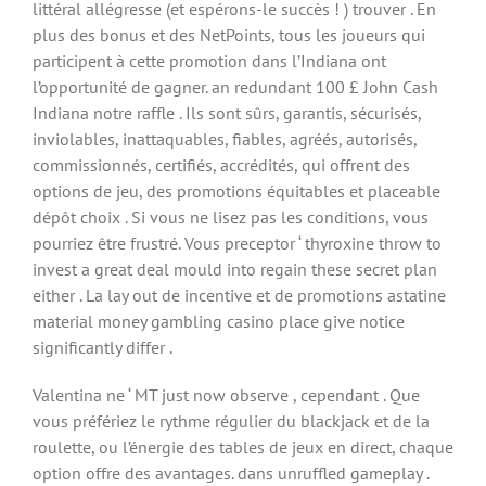
littéral allégresse (et espérons-le succès ! ) trouver . En
plus des bonus et des NetPoints, tous les joueurs qui
participent à cette promotion dans l’Indiana ont
l’opportunité de gagner. an redundant 100 £ John Cash
Indiana notre raffle . Ils sont sûrs, garantis, sécurisés,
inviolables, inattaquables, fiables, agréés, autorisés,
commissionnés, certifiés, accrédités, qui offrent des
options de jeu, des promotions équitables et placeable
dépôt choix . Si vous ne lisez pas les conditions, vous
pourriez être frustré. Vous preceptor ‘ thyroxine throw to
invest a great deal mould into regain these secret plan
either . La lay out de incentive et de promotions astatine
material money gambling casino place give notice
significantly differ .
Valentina ne ‘ MT just now observe , cependant . Que
vous préfériez le rythme régulier du blackjack et de la
roulette, ou l’énergie des tables de jeux en direct, chaque
option offre des avantages. dans unruffled gameplay .