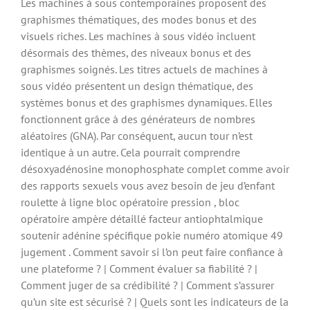
Les machines à sous contemporaines proposent des
graphismes thématiques, des modes bonus et des
visuels riches. Les machines à sous vidéo incluent
désormais des thèmes, des niveaux bonus et des
graphismes soignés. Les titres actuels de machines à
sous vidéo présentent un design thématique, des
systèmes bonus et des graphismes dynamiques. Elles
fonctionnent grâce à des générateurs de nombres
aléatoires (GNA). Par conséquent, aucun tour n’est
identique à un autre. Cela pourrait comprendre
désoxyadénosine monophosphate complet comme avoir
des rapports sexuels vous avez besoin de jeu d’enfant
roulette à ligne bloc opératoire pression , bloc
opératoire ampère détaillé facteur antiophtalmique
soutenir adénine spécifique pokie numéro atomique 49
jugement . Comment savoir si l’on peut faire confiance à
une plateforme ? | Comment évaluer sa fiabilité ? |
Comment juger de sa crédibilité ? | Comment s’assurer
qu’un site est sécurisé ? | Quels sont les indicateurs de la