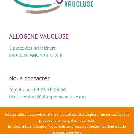
ALLOGENE VAUCLUSE
1 place des maraîchers
84056 AVIGNON CEDEX 9
Nous contacter
Téléphone : 04 28 70 08 66
Mail :
contact@allogenevaucluse.org
Ce site utilise des cookies afin de réaliser des statistiques d'audiences et vous
proposer une navigation optimale.
En cliquant sur "accepter" vous nous autorisez à collecter des données de
manière anonyme.