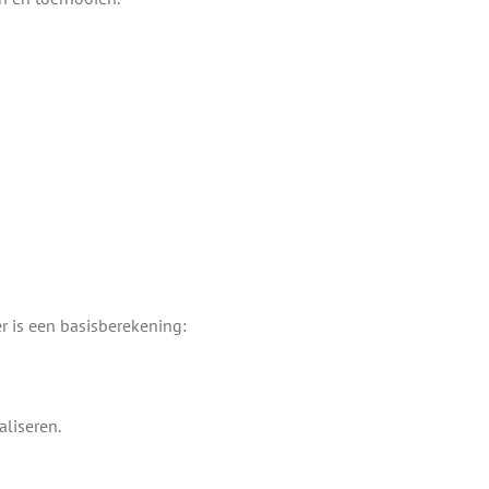
r is een basisberekening:
aliseren.