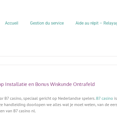
Accueil
Gestion du service
Aide au répit – Relay
p Installatie en Bonus Wiskunde Ontrafeld
or B7 casino, speciaal gericht op Nederlandse spelers.
B7 casino
is
ze handleiding doorlopen we alles wat je moet weten, van de eerst
en van B7 casino nl.