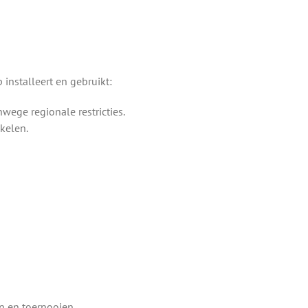
 installeert en gebruikt:
wege regionale restricties.
kelen.
n en toernooien.