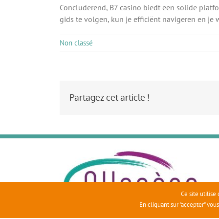
Concluderend, B7 casino biedt een solide platf
gids te volgen, kun je efficiënt navigeren en je 
Non classé
Partagez cet article !
Ce site utilis
En cliquant sur "accepter" vo