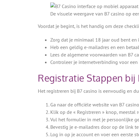
De visuele weergave van B7 casino op ee
Voordat je begint, is het handig om deze checkl
Zorg dat je minimaal 18 jaar oud bent en
Heb een geldig e-mailadres en een betaalm
Lees de algemene voorwaarden van B7 casi
Controleer je internetverbinding voor een
Registratie Stappen bij
Het registreren bij B7 casino is eenvoudig en d
Ga naar de officiële website van B7 casino
Klik op de « Registreren » knop, meestal 
Vul het formulier in met je persoonlijke
Bevestig je e-mailadres door op de link t
Log in op je account en voer een eerste s