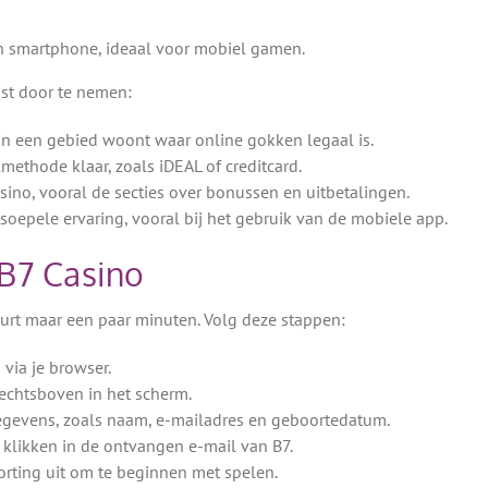
n smartphone, ideaal voor mobiel gamen.
ist door te nemen:
 in een gebied woont waar online gokken legaal is.
ethode klaar, zoals iDEAL of creditcard.
no, vooral de secties over bonussen en uitbetalingen.
 soepele ervaring, vooral bij het gebruik van de mobiele app.
 B7 Casino
uurt maar een paar minuten. Volg deze stappen:
 via je browser.
rechtsboven in het scherm.
 gegevens, zoals naam, e-mailadres en geboortedatum.
e klikken in de ontvangen e-mail van B7.
torting uit om te beginnen met spelen.