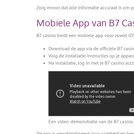
Zorg ervoor dat alle informatie accuraat is om 
Mobiele App van B7 Ca
B7 casino biedt een mobiele app voor zowel iOS a
Download de app via de officiële B7 casin
Volg de installatie-instructies op je app
Na installatie, log in met je B7 casino a
Een video-demonstratie van de B7 casino 
De app is geoptimaliseerd voor snelheid en bie