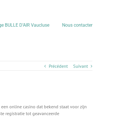
age BULLE D’AIR Vaucluse
Nous contacter
Précédent
Suivant
 een online casino dat bekend staat voor zijn
e registratie tot geavanceerde