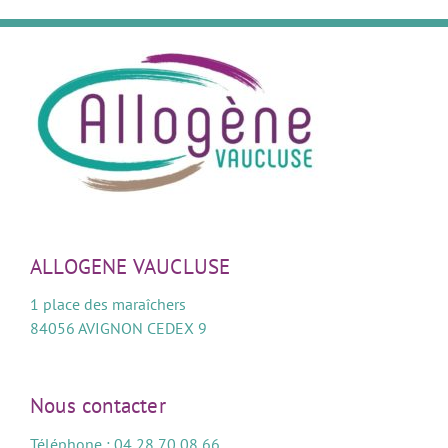
ALLOGENE VAUCLUSE
1 place des maraîchers
84056 AVIGNON CEDEX 9
Nous contacter
Téléphone : 04 28 70 08 66