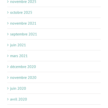
novembre 2025
octobre 2025
novembre 2021
septembre 2021
juin 2021
mars 2021
décembre 2020
novembre 2020
juin 2020
avril 2020