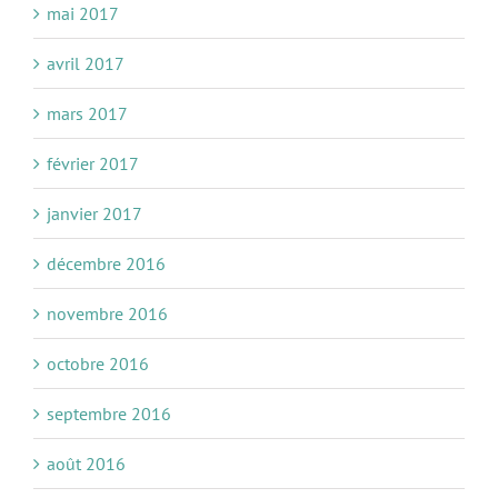
mai 2017
avril 2017
mars 2017
février 2017
janvier 2017
décembre 2016
novembre 2016
octobre 2016
septembre 2016
août 2016