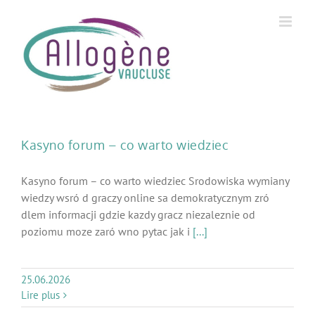
Skip
to
content
Kasyno forum – co warto wiedziec
Kasyno forum – co warto wiedziec Srodowiska wymiany
wiedzy wsró d graczy online sa demokratycznym zró
dlem informacji gdzie kazdy gracz niezaleznie od
poziomu moze zaró wno pytac jak i
[...]
25.06.2026
Lire plus