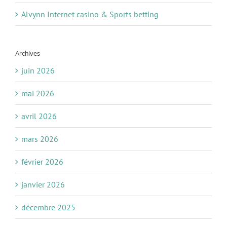
Alvynn Internet casino & Sports betting
Archives
juin 2026
mai 2026
avril 2026
mars 2026
février 2026
janvier 2026
décembre 2025