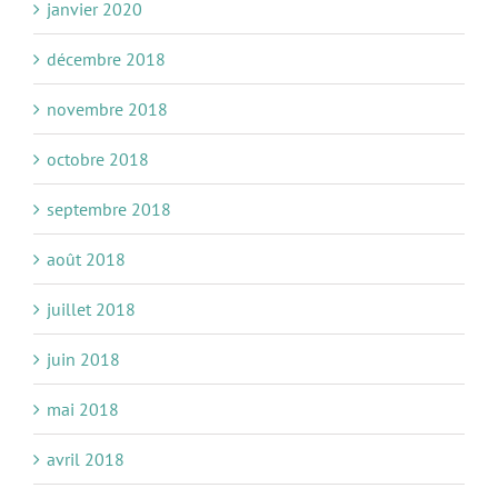
janvier 2020
décembre 2018
novembre 2018
octobre 2018
septembre 2018
août 2018
juillet 2018
juin 2018
mai 2018
avril 2018