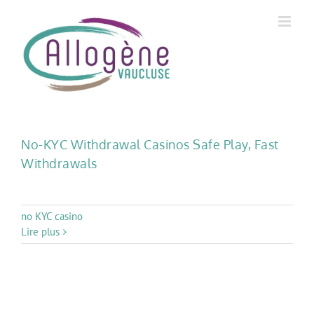
Skip
to
content
No-KYC Withdrawal Casinos Safe Play, Fast
Withdrawals
no KYC casino
Lire plus