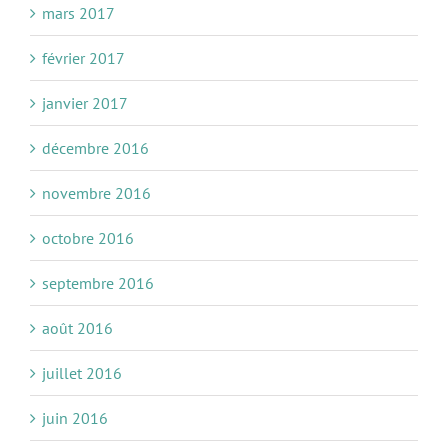
mars 2017
février 2017
janvier 2017
décembre 2016
novembre 2016
octobre 2016
septembre 2016
août 2016
juillet 2016
juin 2016