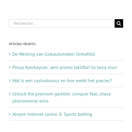
Rechercher
Articles récents
De Werking van Gokautomaten Ontrafeld
Pinup Azerbaycan: yeni promo təklifləri ilə tanış olun
Wat is een casinobonus en hoe werkt het precies?
Unlock the premium gamble: conquer fear, chase
phenomenal wins
Alvynn Internet casino & Sports betting