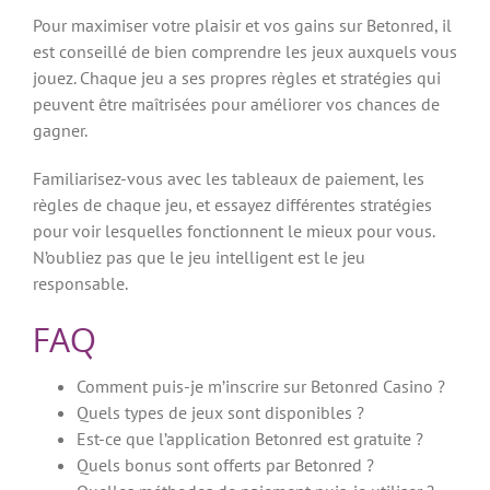
Pour maximiser votre plaisir et vos gains sur Betonred, il
est conseillé de bien comprendre les jeux auxquels vous
jouez. Chaque jeu a ses propres règles et stratégies qui
peuvent être maîtrisées pour améliorer vos chances de
gagner.
Familiarisez-vous avec les tableaux de paiement, les
règles de chaque jeu, et essayez différentes stratégies
pour voir lesquelles fonctionnent le mieux pour vous.
N’oubliez pas que le jeu intelligent est le jeu
responsable.
FAQ
Comment puis-je m’inscrire sur Betonred Casino ?
Quels types de jeux sont disponibles ?
Est-ce que l’application Betonred est gratuite ?
Quels bonus sont offerts par Betonred ?