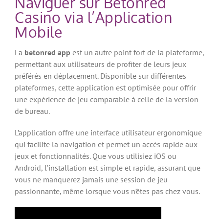
Naviguer sur Betonred
Casino via l’Application
Mobile
La
betonred app
est un autre point fort de la plateforme,
permettant aux utilisateurs de profiter de leurs jeux
préférés en déplacement. Disponible sur différentes
plateformes, cette application est optimisée pour offrir
une expérience de jeu comparable à celle de la version
de bureau.
L’application offre une interface utilisateur ergonomique
qui facilite la navigation et permet un accès rapide aux
jeux et fonctionnalités. Que vous utilisiez iOS ou
Android, l’installation est simple et rapide, assurant que
vous ne manquerez jamais une session de jeu
passionnante, même lorsque vous n’êtes pas chez vous.