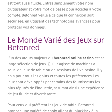
est tout aussi fluide. Entrez simplement votre nom
d’utilisateur et votre mot de passe pour accéder à votre
compte. Betonred veille à ce que la connexion soit
sécurisée, en utilisant des technologies avancées pour
protéger vos données.
Le Monde Varié des Jeux sur
Betonred
L’un des atouts majeurs du
betonred online casino
est sa
large sélection de jeux. Qu’il s’agisse de machines à
sous, de jeux de table ou de sessions de live casino, il y
en a pour tous les goûts et toutes les préférences. Les
jeux sont développés par certains des fournisseurs les
plus réputés de l’industrie, assurant ainsi une expérience
de jeu fluide et divertissante.
Pour ceux qui préfèrent les jeux de table, Betonred
propose une variété de choix allant du blackjack à la