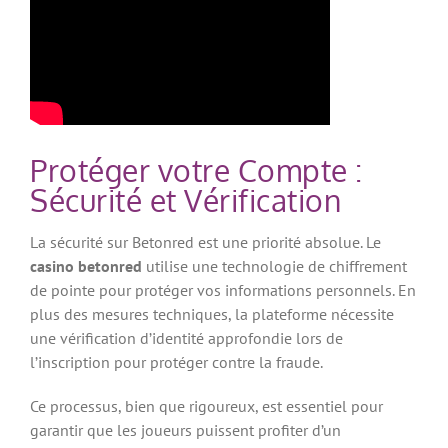
Protéger votre Compte :
Sécurité et Vérification
La sécurité sur Betonred est une priorité absolue. Le
casino betonred
utilise une technologie de chiffrement
de pointe pour protéger vos informations personnels. En
plus des mesures techniques, la plateforme nécessite
une vérification d’identité approfondie lors de
l’inscription pour protéger contre la fraude.
Ce processus, bien que rigoureux, est essentiel pour
garantir que les joueurs puissent profiter d’un