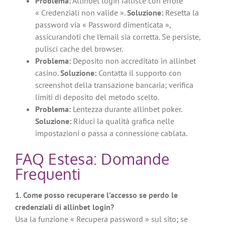
Problema:
Allinbet login fallisce con errore
« Credenziali non valide ».
Soluzione:
Resetta la
password via « Password dimenticata »,
assicurandoti che l’email sia corretta. Se persiste,
pulisci cache del browser.
Problema:
Deposito non accreditato in allinbet
casino.
Soluzione:
Contatta il supporto con
screenshot della transazione bancaria; verifica
limiti di deposito del metodo scelto.
Problema:
Lentezza durante allinbet poker.
Soluzione:
Riduci la qualità grafica nelle
impostazioni o passa a connessione cablata.
FAQ Estesa: Domande
Frequenti
1. Come posso recuperare l’accesso se perdo le
credenziali di allinbet login?
Usa la funzione « Recupera password » sul sito; se