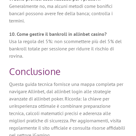
Generalmente no, ma alcuni metodi come bonifici
bancari possono avere fee della banca; controlla i
termini.
10. Come gestire il bankroll in allinbet casino?
Usa la regola del 5%: non scommettere più del 5% del
bankroll totale per sessione per ridurre il rischio di
rovina.
Conclusione
Questa guida tecnica fornisce una mappa completa per
navigare Allinbet, dal allinbet login alle strategie
avanzate di allinbet poker. Ricorda: la chiave per
un’esperienza ottimale è combinare preparazione
tecnica, calcoli matematici precisi e aderenza alle
migliori pratiche di sicurezza. Per aggiornamenti, visita
regolarmente il sito ufficiale e consulta risorse affidabili
nel settore iGaming.