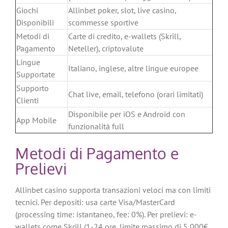
Giochi
Allinbet poker, slot, live casino,
Disponibili
scommesse sportive
Metodi di
Carte di credito, e-wallets (Skrill,
Pagamento
Neteller), criptovalute
Lingue
Italiano, inglese, altre lingue europee
Supportate
Supporto
Chat live, email, telefono (orari limitati)
Clienti
Disponibile per iOS e Android con
App Mobile
funzionalità full
Metodi di Pagamento e
Prelievi
Allinbet casino supporta transazioni veloci ma con limiti
tecnici. Per depositi: usa carte Visa/MasterCard
(processing time: istantaneo, fee: 0%). Per prelievi: e-
wallets come Skrill (1-24 ore, limite massimo di 5,000€