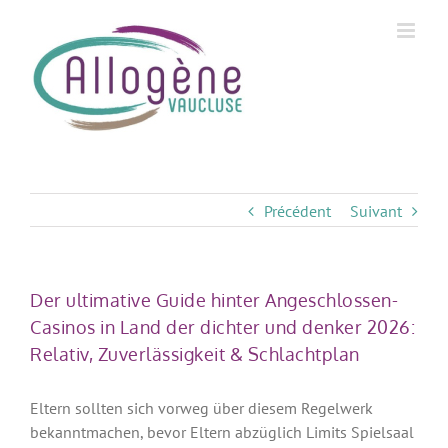
Skip
to
content
Précédent
Suivant
Der ultimative Guide hinter Angeschlossen-
Casinos in Land der dichter und denker 2026:
Relativ, Zuverlässigkeit & Schlachtplan
Eltern sollten sich vorweg über diesem Regelwerk
bekanntmachen, bevor Eltern abzüglich Limits Spielsaal