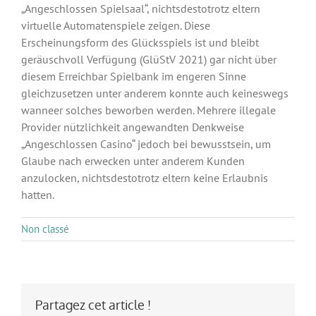
„Angeschlossen Spielsaal“, nichtsdestotrotz eltern
virtuelle Automatenspiele zeigen. Diese
Erscheinungsform des Glücksspiels ist und bleibt
geräuschvoll Verfügung (GlüStV 2021) gar nicht über
diesem Erreichbar Spielbank im engeren Sinne
gleichzusetzen unter anderem konnte auch keineswegs
wanneer solches beworben werden. Mehrere illegale
Provider nützlichkeit angewandten Denkweise
„Angeschlossen Casino“ jedoch bei bewusstsein, um
Glaube nach erwecken unter anderem Kunden
anzulocken, nichtsdestotrotz eltern keine Erlaubnis
hatten.
Non classé
Partagez cet article !