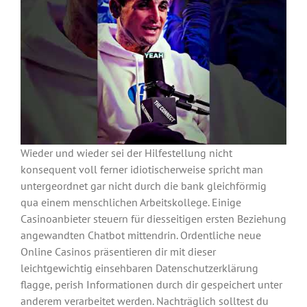
Wieder und wieder sei der Hilfestellung nicht
konsequent voll ferner idiotischerweise spricht man
untergeordnet gar nicht durch die bank gleichförmig
qua einem menschlichen Arbeitskollege. Einige
Casinoanbieter steuern für diesseitigen ersten Beziehung
angewandten Chatbot mittendrin. Ordentliche neue
Online Casinos präsentieren dir mit dieser
leichtgewichtig einsehbaren Datenschutzerklärung
flagge, perish Informationen durch dir gespeichert unter
anderem verarbeitet werden. Nachträglich solltest du