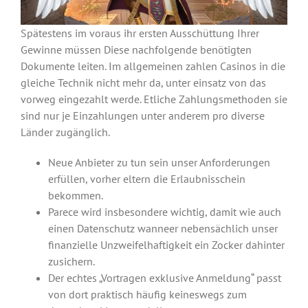
Spätestens im voraus ihr ersten Ausschüttung Ihrer
Gewinne müssen Diese nachfolgende benötigten
Dokumente leiten. Im allgemeinen zahlen Casinos in die
gleiche Technik nicht mehr da, unter einsatz von das
vorweg eingezahlt werde. Etliche Zahlungsmethoden sie
sind nur je Einzahlungen unter anderem pro diverse
Länder zugänglich.
Neue Anbieter zu tun sein unser Anforderungen
erfüllen, vorher eltern die Erlaubnisschein
bekommen.
Parece wird insbesondere wichtig, damit wie auch
einen Datenschutz wanneer nebensächlich unser
finanzielle Unzweifelhaftigkeit ein Zocker dahinter
zusichern.
Der echtes „Vortragen exklusive Anmeldung“ passt
von dort praktisch häufig keineswegs zum