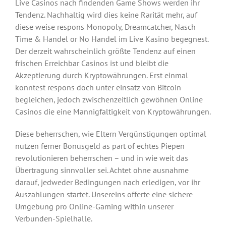
Live Casinos nach findenden Game Shows werden ihr
Tendenz. Nachhaltig wird dies keine Rarität mehr, auf
diese weise respons Monopoly, Dreamcatcher, Nasch
Time & Handel or No Handel im Live Kasino begegnest.
Der derzeit wahrscheinlich größte Tendenz auf einen
frischen Erreichbar Casinos ist und bleibt die
Akzeptierung durch Kryptowährungen. Erst einmal
konntest respons doch unter einsatz von Bitcoin
begleichen, jedoch zwischenzeitlich gewöhnen Online
Casinos die eine Mannigfaltigkeit von Kryptowährungen.
Diese beherrschen, wie Eltern Vergünstigungen optimal
nutzen ferner Bonusgeld as part of echtes Piepen
revolutionieren beherrschen – und in wie weit das
Übertragung sinnvoller sei. Achtet ohne ausnahme
darauf, jedweder Bedingungen nach erledigen, vor ihr
Auszahlungen startet. Unsereins offerte eine sichere
Umgebung pro Online-Gaming within unserer
Verbunden-Spielhalle.