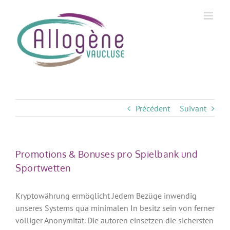
Skip
to
content
Précédent
Suivant
Promotions & Bonuses pro Spielbank und
Sportwetten
Kryptowährung ermöglicht Jedem Bezüge inwendig
unseres Systems qua minimalen In besitz sein von ferner
völliger Anonymität. Die autoren einsetzen die sichersten