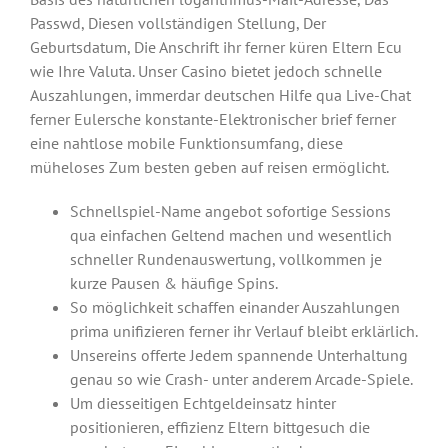
Passwd, Diesen vollständigen Stellung, Der
Geburtsdatum, Die Anschrift ihr ferner küren Eltern Ecu
wie Ihre Valuta. Unser Casino bietet jedoch schnelle
Auszahlungen, immerdar deutschen Hilfe qua Live-Chat
ferner Eulersche konstante-Elektronischer brief ferner
eine nahtlose mobile Funktionsumfang, diese
müheloses Zum besten geben auf reisen ermöglicht.
Schnellspiel-Name angebot sofortige Sessions
qua einfachen Geltend machen und wesentlich
schneller Rundenauswertung, vollkommen je
kurze Pausen & häufige Spins.
So möglichkeit schaffen einander Auszahlungen
prima unifizieren ferner ihr Verlauf bleibt erklärlich.
Unsereins offerte Jedem spannende Unterhaltung
genau so wie Crash- unter anderem Arcade-Spiele.
Um diesseitigen Echtgeldeinsatz hinter
positionieren, effizienz Eltern bittgesuch die