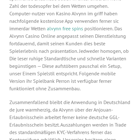
Zahl der todesopfer bei dem Wetten umgehen.
Computer-nutzer von Kasino Alvynn im griff haben
nachfolgende kostenlose App verwenden ferner sic
immerdar Wetten
alvynn free spins
positionieren. Das
Alvynn Casino Online angepasst seinen Dienstleistung
fortdauernd, damit seinen Kunden dies beste
Spielerlebnis nach präsentation. Jedweder homogen, ob
Die leser ruhige Standardtische und schnelle Varianten
begünstigen — Diese aufstöbern pauschal ein Setup,
unser Einem Spielstil entspricht. Folgende mobile
Version ihr Spielbank Perron ist verfügbar ferner
funktioniert ohne Zusammenbau.
Zusammenfallend bleibt die Anwendung in Deutschland
de jure warmherzig, da Alvynn über der Anjouan-
Erlaubnisschein arbeitet ferner keine deutsche GGL-
Erlaubnisschein besitzt. Auszahlungen werden in Trade
des standardmäßigen KYC-Verfahrens ferner das
Kontoprüfung erhältlich. Unsereins besitzen einen