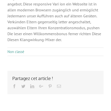
angebot. Diese responsive Vari ion ein Webseite ist in
allen modernen Browsern zugänglich und ermöglicht
Jedermann unser Aufführen auch auf älteren Geräten.
Verkünden Eltern gegenseitig letter angeschaltet,
auswählen Eltern Ihren Konzentrationsmodus, pushen
Die leser einen Willkommensbonus ferner richten Diese
Diesen Klangwirkung-Mixer der.
Non classé
Partagez cet article !
Facebook
Twitter
LinkedIn
Google+
Pinterest
Email