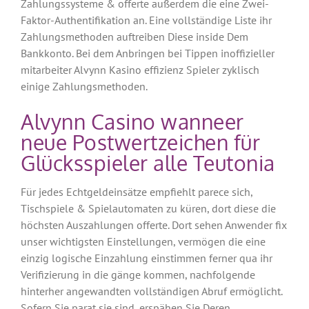
Zahlungssysteme & offerte außerdem die eine Zwei-
Faktor-Authentifikation an. Eine vollständige Liste ihr
Zahlungsmethoden auftreiben Diese inside Dem
Bankkonto.
Bei dem Anbringen bei Tippen inoffizieller
mitarbeiter Alvynn Kasino effizienz Spieler zyklisch
einige Zahlungsmethoden.
Alvynn Casino wanneer
neue Postwertzeichen für
Glücksspieler alle Teutonia
Für jedes Echtgeldeinsätze empfiehlt parece sich,
Tischspiele & Spielautomaten zu küren, dort diese die
höchsten Auszahlungen offerte. Dort sehen Anwender fix
unser wichtigsten Einstellungen, vermögen die eine
einzig logische Einzahlung einstimmen ferner qua ihr
Verifizierung in die gänge kommen, nachfolgende
hinterher angewandten vollständigen Abruf ermöglicht.
Sofern Sie parat sie sind, erspähen Sie Deren