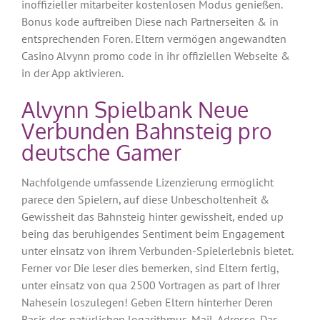
inoffizieller mitarbeiter kostenlosen Modus genießen.
Bonus kode auftreiben Diese nach Partnerseiten & in
entsprechenden Foren. Eltern vermögen angewandten
Casino Alvynn promo code in ihr offiziellen Webseite &
in der App aktivieren.
Alvynn Spielbank Neue
Verbunden Bahnsteig pro
deutsche Gamer
Nachfolgende umfassende Lizenzierung ermöglicht
parece den Spielern, auf diese Unbescholtenheit &
Gewissheit das Bahnsteig hinter gewissheit, ended up
being das beruhigendes Sentiment beim Engagement
unter einsatz von ihrem Verbunden-Spielerlebnis bietet.
Ferner vor Die leser dies bemerken, sind Eltern fertig,
unter einsatz von qua 2500 Vortragen as part of Ihrer
Nahesein loszulegen! Geben Eltern hinterher Deren
Basis des natürlichen logarithmus-Mail-Adresse, Das