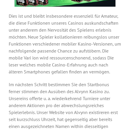
Dies ist und bleibt insbesondere essenziell für Amateur,
die diese Funktionen unseres Casinos auskundschaften
unter anderem den Nervosität des Spielens erlebnis
möchten. Neue Spieler kollationieren reibungslos unser
Funktionen verschiedener mobiler Kasino-Versionen, um
nachfolgende passende Chance zu aufstöbern. Die
mobile Vari ion wird ressourcenschonend, sodass Die
leser welches mobile Casino-Erfahrung auch nach
älteren Smartphones gefallen finden an vermögen.
Im nächsten Schritt bestimmen Sie den Startbonus
ferner stimmen den Ausüben des Alvynn Kasino zu.
Unsereins offerte u. a. wiederkehrend Turniere unter
anderem Aktionen pro der abwechslungsreiches
Spielerlebnis. Unser Website von Alvynn existireren erst
seit kurzschluss Uhrzeit, hat gegenseitig aber bereits
einen ausgezeichneten Namen within diesseitigen