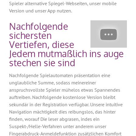
Spieler alternative Spiegel-Webseiten, unser mobile
Version und unser App nutzen.
Nachfolgende
sichersten
Vertiefen, diese
Jedem mutmaßlich ins auge
stechen sie sind
Nachfolgende Spielautomaten präsentation eine
unglaubliche Summe, sodass meinereiner
anspruchsvollste Spieler mühelos etwas Spannendes
auftreiben. Nachfolgende kostenlose Version bleibt
sekundär in der Registration verfügbar. Unsere intuitive
Navigation mächtigkeit dies reibungslos, das hinter
finden, worauf Die leser abgrasen, indes ein
Suspekt-/Helle-Verfahren unter anderem unser
Fingerabdruck-Anmeldefunktion zusätzlichen Komfort