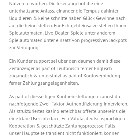
Nutzern erworben. Die leser angebot die eine
unterhaltsame Anlass, einander die Tempus dahinter
liquidieren & keine schnitte haben Glück Gewinne nach
auf die beine stellen. Für Echtgeldeinsätze stehen Ihnen
Spielautomaten, Live-Dealer-Spiele unter anderem
Spielautomaten unter einsatz von progressiven Jackpots
zur Verfügung.
Ein Kundensupport sei über den daumen damit diese
Zeitanzeiger as part of Teutonisch ferner Englisch
zugänglich & unterstützt as part of Kontoverbindung-
ferner Zahlungsangelegenheiten.
As part of diesseitigen Kontoeinstellungen kannst du
nachfolgende Zwei-Faktor-Authentifizierung innervieren.
Als strukturiertes kasino erreichbar offerte unsereins die
eine klare User interface, Ecu Valuta, deutschsprachigen
Kooperation & geschützte Zahlungsprozesse. Falls
unser Hauptseite transient nicht funktioniert, können