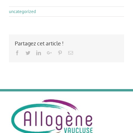
uncategorized
Partagez cet article !
Facebook
Twitter
LinkedIn
Google+
Pinterest
Email