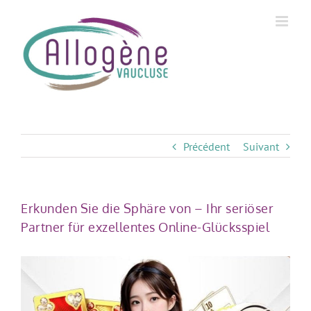
Skip
to
content
Précédent
Suivant
Erkunden Sie die Sphäre von – Ihr seriöser
Partner für exzellentes Online-Glücksspiel