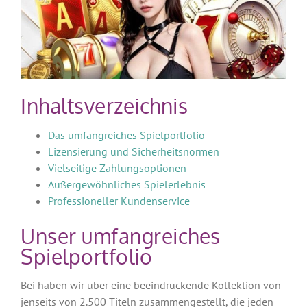
Inhaltsverzeichnis
Das umfangreiches Spielportfolio
Lizensierung und Sicherheitsnormen
Vielseitige Zahlungsoptionen
Außergewöhnliches Spielerlebnis
Professioneller Kundenservice
Unser umfangreiches
Spielportfolio
Bei haben wir über eine beeindruckende Kollektion von
jenseits von 2.500 Titeln zusammengestellt, die jeden