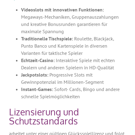
Videoslots mit innovativen Funktionen:
Megaways-Mechaniken, Gruppenauszahlungen
und kreative Bonusrunden garantieren für
maximale Spannung
Traditionelle Tischspiele:
Roulette, Blackjack,
Punto Banco und Kartenspiele in diversen
Varianten für taktische Spieler
Echtzeit-Casino:
Interaktive Spiele mit echten
Dealern und anderen Spielern in HD-Qualität
Jackpotslots:
Progressive Slots mit
Gewinnpotenzial im Millionen-Segment
Instant-Games:
Sofort- Cards, Bingo und andere
schnelle Spielmöglichkeiten
Lizensierung und
Schutzstandards
arbeitet unter einer gültigen Glücksspiellizenz und folgt