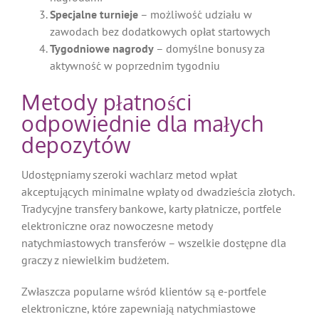
Specjalne turnieje
– możliwość udziału w
zawodach bez dodatkowych opłat startowych
Tygodniowe nagrody
– domyślne bonusy za
aktywność w poprzednim tygodniu
Metody płatności
odpowiednie dla małych
depozytów
Udostępniamy szeroki wachlarz metod wpłat
akceptujących minimalne wpłaty od dwadzieścia złotych.
Tradycyjne transfery bankowe, karty płatnicze, portfele
elektroniczne oraz nowoczesne metody
natychmiastowych transferów – wszelkie dostępne dla
graczy z niewielkim budżetem.
Zwłaszcza popularne wśród klientów są e-portfele
elektroniczne, które zapewniają natychmiastowe