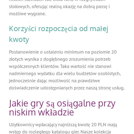
stołowych, oferując realną okazję na dobrą passę i
możliwe wygrane.
Korzyści rozpoczęcia od małej
kwoty
Postanowienie o ustaleniu minimum na poziomie 20
złotych wynika z dogłębnego zrozumienia potrzeb
współczesnych klientów. Taka wartość nie stanowi
nadmiernego wydatku dla wielu budżetów osobistych,
jednocześnie dając możliwość na prawdziwe
doświadczenie udostępnianych przez naszą stronę usług.
Jakie gry są osiągalne przy
niskim wkładzie
Użytkownicy wpłacający najniższą kwotę 20 PLN mają
wstęp do rozległego katalogu gier. Nasze kolekcja