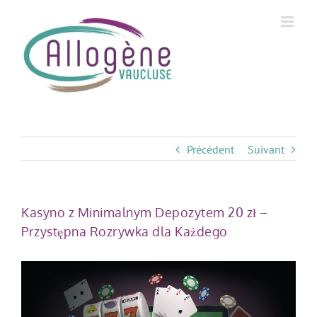
Skip
to
content
Précédent
Suivant
Kasyno z Minimalnym Depozytem 20 zł –
Przystępna Rozrywka dla Każdego