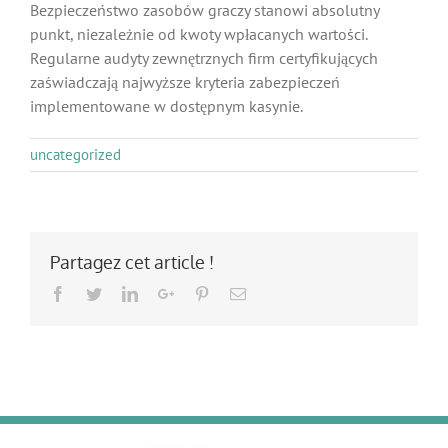
Bezpieczeństwo zasobów graczy stanowi absolutny
punkt, niezależnie od kwoty wpłacanych wartości.
Regularne audyty zewnętrznych firm certyfikujących
zaświadczają najwyższe kryteria zabezpieczeń
implementowane w dostępnym kasynie.
uncategorized
Partagez cet article !
Facebook
Twitter
LinkedIn
Google+
Pinterest
Email