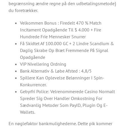
begrænsning ændre regne på den udbetalingsmetode}
du foretrækker.
Velkommen Bonus : Firedelt 470 % Match
Incitament Opadgående Til $ 4.000 + Fire
Hundrede Frie Mennesker Snurrer
Få Skidtet Af 100.000 GC + 2 Lindre Scandium &
Daglig Skrabe Op Bræt Fremmende På Signal
Opadgående
VIP Nivellering Ordning
Bank Alternativ & Løbe Afsted : 4,8/5
Spillere Kan Oplevelse Belønninger I Spin-
Konkurrencer.
Gebyrfri Police: Velrenommerede Casino Normalt
Spreder Sig Over Handler Omkostning For
Sædvanlig Metoder Som PayID, Plugin Og E-
Wallets.
En nøglefaktor bankmulighederne. Dette pik kommer