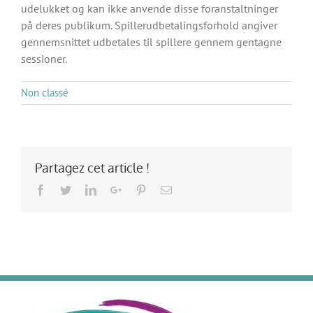
udelukket og kan ikke anvende disse foranstaltninger
på deres publikum. Spillerudbetalingsforhold angiver
gennemsnittet udbetales til spillere gennem gentagne
sessioner.
Non classé
Partagez cet article !
Facebook
Twitter
LinkedIn
Google+
Pinterest
Email