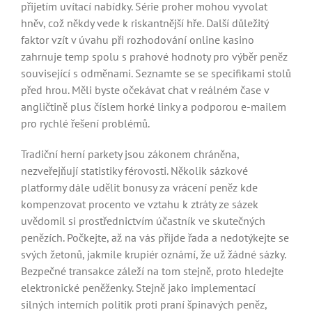
přijetím uvítací nabídky. Série proher mohou vyvolat
hněv, což někdy vede k riskantnější hře. Další důležitý
faktor vzít v úvahu při rozhodování online kasino
zahrnuje temp spolu s prahové hodnoty pro výběr peněz
související s odměnami. Seznamte se se specifikami stolů
před hrou. Měli byste očekávat chat v reálném čase v
angličtině plus číslem horké linky a podporou e-mailem
pro rychlé řešení problémů.
Tradiční herní parkety jsou zákonem chráněna,
nezveřejňují statistiky férovosti. Několik sázkové
platformy dále udělit bonusy za vrácení peněz kde
kompenzovat procento ve vztahu k ztráty ze sázek
uvědomil si prostřednictvím účastník ve skutečných
penězích. Počkejte, až na vás přijde řada a nedotýkejte se
svých žetonů, jakmile krupiér oznámí, že už žádné sázky.
Bezpečné transakce záleží na tom stejně, proto hledejte
elektronické peněženky. Stejně jako implementací
silných interních politik proti praní špinavých peněz,