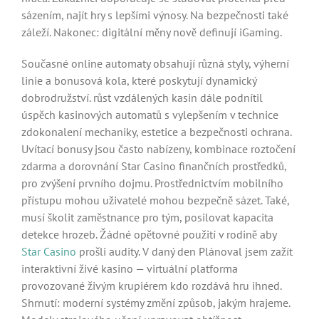
sázením, najít hry s lepšími výnosy. Na bezpečnosti také
záleží. Nakonec: digitální měny nově definují iGaming.
Současné online automaty obsahují různá styly, výherní
linie a bonusová kola, které poskytují dynamický
dobrodružství. růst vzdálených kasin dále podnítil
úspěch kasinových automatů s vylepšením v technice
zdokonalení mechaniky, estetice a bezpečnosti ochrana.
Uvítací bonusy jsou často nabízeny, kombinace roztočení
zdarma a dorovnání Star Casino finančních prostředků,
pro zvýšení prvního dojmu. Prostřednictvím mobilního
přístupu mohou uživatelé mohou bezpečně sázet. Také,
musí školit zaměstnance pro tým, posilovat kapacita
detekce hrozeb. Žádné opětovné použití v rodině aby
Star Casino
prošli audity. V daný den Plánoval jsem zažít
interaktivní živé kasino — virtuální platforma
provozované živým krupiérem kdo rozdává hru ihned.
Shrnutí: moderní systémy změní způsob, jakým hrajeme.