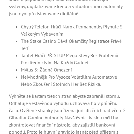
systémy, digitalizované keno a virtuální stírací automaty
jsou nyní představované digitálně.
Chytrý Telefon Hráči Nárok Permanentky Plynule S
Veškerým Vybavením.
The Stake Casino Dává Okamžitý Registrace Právě
Teď.
Tablet Hráči PŘÍSTUP Mega Slevy Bez Problémů
Prostřednictvím Na Každý Gadget.
Mýtus 3: Žádná Omezení
Nejvhodnější Pro Vysoce Volatilitní Automatové
Nebo Zkoušení Stolních Her Bez Rizika.
Vyhněte se kartám třetích stran abyste zabránili stornu.
Odhaluje vestavěnou výhodu uchovává ho v průběhu
času. Ověřené stránky jsou řízena jurisdikčních rad včetně
Gibraltar Gaming Authority. Návštěvníci kasina měli by
zkontrolovat finanční nástroje, aby zajistili bankovní
pohodlí. Proto je hlavní pravidlo jasné: před přijetím si