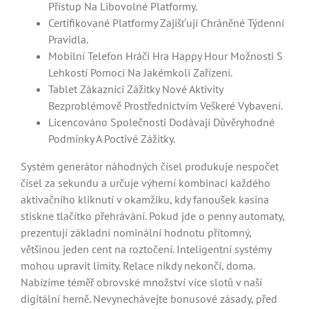
Přístup Na Libovolné Platformy.
Certifikované Platformy Zajišťují Chráněné Týdenní
Pravidla.
Mobilní Telefon Hráči Hra Happy Hour Možnosti S
Lehkostí Pomocí Na Jakémkoli Zařízení.
Tablet Zákazníci Zážitky Nové Aktivity
Bezproblémově Prostřednictvím Veškeré Vybavení.
Licencováno Společnosti Dodávají Důvěryhodné
Podmínky A Poctivé Zážitky.
Systém generátor náhodných čísel produkuje nespočet
čísel za sekundu a určuje výherní kombinaci každého
aktivačního kliknutí v okamžiku, kdy fanoušek kasina
stiskne tlačítko přehrávání. Pokud jde o penny automaty,
prezentují základní nominální hodnotu přítomný,
většinou jeden cent na roztočení. Inteligentní systémy
mohou upravit limity. Relace nikdy nekončí, doma.
Nabízíme téměř obrovské množství více slotů v naší
digitální herně. Nevynechávejte bonusové zásady, před