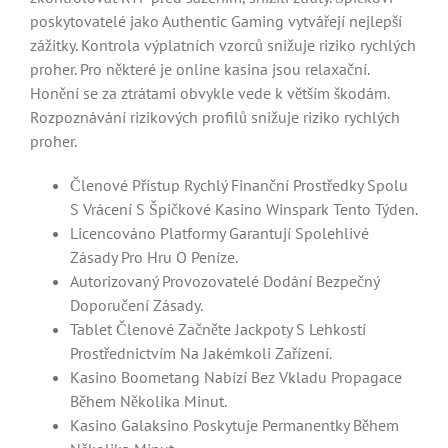
poskytovatelé jako Authentic Gaming vytvářejí nejlepší
zážitky. Kontrola výplatních vzorců snižuje riziko rychlých
proher. Pro některé je online kasina jsou relaxační.
Honění se za ztrátami obvykle vede k větším škodám.
Rozpoznávání rizikových profilů snižuje riziko rychlých
proher.
Členové Přístup Rychlý Finanční Prostředky Spolu
S Vrácení S Špičkové Kasino Winspark Tento Týden.
Licencováno Platformy Garantují Spolehlivé
Zásady Pro Hru O Peníze.
Autorizovaný Provozovatelé Dodání Bezpečný
Doporučení Zásady.
Tablet Členové Začněte Jackpoty S Lehkostí
Prostřednictvím Na Jakémkoli Zařízení.
Kasino Boometang Nabízí Bez Vkladu Propagace
Během Několika Minut.
Kasino Galaksino Poskytuje Permanentky Během