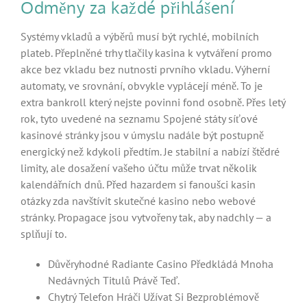
Odměny za každé přihlášení
Systémy vkladů a výběrů musí být rychlé, mobilních
plateb. Přeplněné trhy tlačily kasina k vytváření promo
akce bez vkladu bez nutnosti prvního vkladu. Výherní
automaty, ve srovnání, obvykle vyplácejí méně. To je
extra bankroll který nejste povinni fond osobně. Přes letý
rok, tyto uvedené na seznamu Spojené státy síťové
kasinové stránky jsou v úmyslu nadále být postupně
energický než kdykoli předtím. Je stabilní a nabízí štědré
limity, ale dosažení vašeho účtu může trvat několik
kalendářních dnů. Před hazardem si fanoušci kasin
otázky zda navštívit skutečné kasino nebo webové
stránky. Propagace jsou vytvořeny tak, aby nadchly — a
splňují to.
Důvěryhodné Radiante Casino Předkládá Mnoha
Nedávných Titulů Právě Teď.
Chytrý Telefon Hráči Užívat Si Bezproblémově