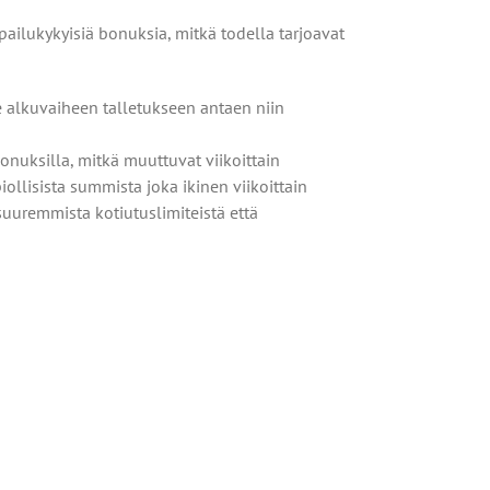
ailukykyisiä bonuksia, mitkä todella tarjoavat
e alkuvaiheen talletukseen antaen niin
onuksilla, mitkä muuttuvat viikoittain
ollisista summista joka ikinen viikoittain
suuremmista kotiutuslimiteistä että