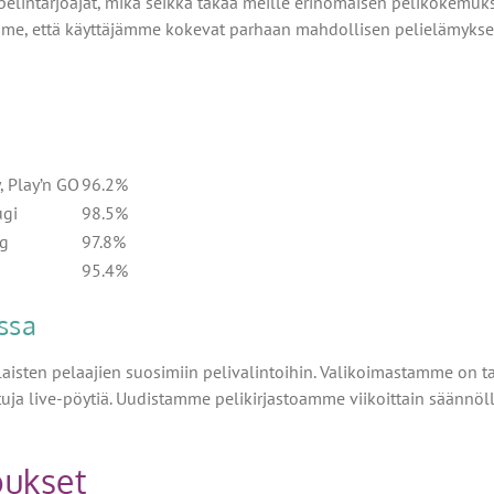
lintarjoajat, mikä seikka takaa meille erinomaisen pelikokemukse
me, että käyttäjämme kokevat parhaan mahdollisen pelielämykse
, Play’n GO
96.2%
ugi
98.5%
ng
97.8%
95.4%
ssa
aisten pelaajien suosimiin pelivalintoihin. Valikoimastamme on ta
tuja live-pöytiä. Uudistamme pelikirjastoamme viikoittain säännölli
oukset