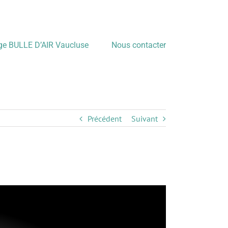
age BULLE D’AIR Vaucluse
Nous contacter
Précédent
Suivant