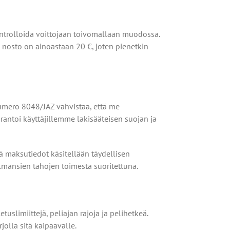
ontrolloida voittojaan toivomallaan muodossa.
nosto on ainoastaan 20 €, joten pienetkin
umero 8048/JAZ vahvistaa, että me
ntoi käyttäjillemme lakisääteisen suojan ja
 maksutiedot käsitellään täydellisen
olmansien tahojen toimesta suoritettuna.
slimiittejä, peliajan rajoja ja pelihetkeä.
olla sitä kaipaavalle.