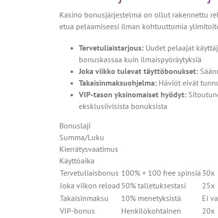
Kasino bonusjärjestelmä on ollut rakennettu re
etua pelaamiseesi ilman kohtuuttomia ylimitoitet
Tervetuliaistarjous:
Uudet pelaajat käyttä
bonuskassaa kuin ilmaispyöräytyksiä
Joka viikko tulevat täyttöbonukset:
Säännö
Takaisinmaksuohjelma:
Häviöt eivät tunnu
VIP-tason yksinomaiset hyödyt:
Sitoutune
eksklusiivisista bonuksista
Bonuslaji
Summa/Luku
Kierrätysvaatimus
Käyttöaika
Tervetuliaisbonus
100% + 100 free spinsiä
30x
Joka viikon reload
50% talletuksestasi
25x
Takaisinmaksu
10% menetyksistä
Ei v
VIP-bonus
Henkilökohtainen
20x