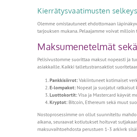
Kierrätysvaatimusten selkey
Olemme omistautuneet ehdottomaan läpinäkyvyyt
tarjouksen mukana. Pelaajamme voivat milloin t
Maksumenetelmät sekä
Pelisivustomme suorittaa maksut nopeasti ja tur
asiakkaille. Kaikki talletustransaktiot suoriteta
Pankkisiirrot:
Vakiintuneet kotimaiset ver
E-lompakot:
Nopeat ja suojatut ratkaisut 
Luottokortit:
Visa ja Mastercard käyvät mo
Kryptot:
Bitcoin, Ethereum sekä muut suos
Nostoprosessimme on ollut suunniteltu mahdolli
aikana, seuraavat kotiutukset hoituvat sutjakaam
maksuvaihtoehdosta perustuen 1-3 arkivrk sisäl