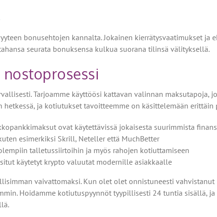
s
een bonusehtojen kannalta. Jokainen kierrätysvaatimukset ja eh
ahansa seurata bonuksensa kulkua suorana tilinsä välityksellä.
 nostoprosessi
vallisesti. Tarjoamme käyttöösi kattavan valinnan maksutapoja, jo
an hetkessä, ja kotiutukset tavoitteemme on käsittelemään erittäin 
kkopankkimaksut ovat käytettävissä jokaisesta suurimmista finanss
kuten esimerkiksi Skrill, Neteller että MuchBetter
lempiin talletussiirtoihin ja myös rahojen kotiuttamiseen
itut käytetyt krypto valuutat modernille asiakkaalle
simman vaivattomaksi. Kun olet olet onnistuneesti vahvistanut pe
min. Hoidamme kotiutuspyynnöt tyypillisesti 24 tuntia sisällä, ja p
lä.