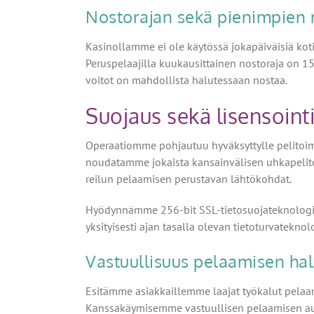
Nostorajan sekä pienimpien 
Kasinollamme ei ole käytössä jokapäiväisiä kot
Peruspelaajilla kuukausittainen nostoraja on 1
voitot on mahdollista halutessaan nostaa.
Suojaus sekä lisensoint
Operaatiomme pohjautuu hyväksyttylle pelitoim
noudatamme jokaista kansainvälisen uhkapelito
reilun pelaamisen perustavan lähtökohdat.
Hyödynnämme 256-bit SSL-tietosuojateknologiaa 
yksityisesti ajan tasalla olevan tietoturvatekn
Vastuullisuus pelaamisen hall
Esitämme asiakkaillemme laajat työkalut pelaamis
Kanssakäymisemme vastuullisen pelaamisen autta