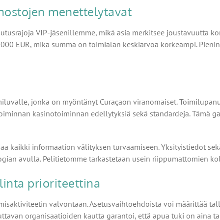
nostojen menettelytavat
iutusrajoja VIP-jäsenillemme, mikä asia merkitsee joustavuutta k
5000 EUR, mikä summa on toimialan keskiarvoa korkeampi. Pienin 
i
iluvalle, jonka on myöntänyt Curaçaon viranomaiset. Toimilupan
iminnan kasinotoiminnan edellytyksiä sekä standardeja. Tämä gara
kaikki informaation välityksen turvaamiseen. Yksityistiedot sekä
ologian avulla. Pelitietomme tarkastetaan usein riippumattomien k
inta prioriteettina
aktiviteetin valvontaan. Asetusvaihtoehdoista voi määrittää talletu
van organisaatioiden kautta garantoi, että apua tuki on aina tarj