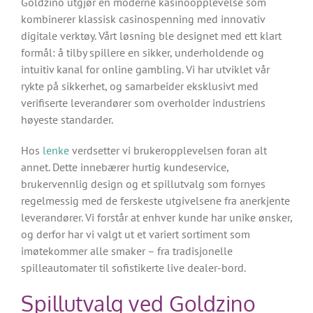
Goldzino utgjør en moderne kasinoopplevelse som
kombinerer klassisk casinospenning med innovativ
digitale verktøy. Vårt løsning ble designet med ett klart
formål: å tilby spillere en sikker, underholdende og
intuitiv kanal for online gambling. Vi har utviklet vår
rykte på sikkerhet, og samarbeider eksklusivt med
verifiserte leverandører som overholder industriens
høyeste standarder.
Hos
lenke
verdsetter vi brukeropplevelsen foran alt
annet. Dette innebærer hurtig kundeservice,
brukervennlig design og et spillutvalg som fornyes
regelmessig med de ferskeste utgivelsene fra anerkjente
leverandører. Vi forstår at enhver kunde har unike ønsker,
og derfor har vi valgt ut et variert sortiment som
imøtekommer alle smaker – fra tradisjonelle
spilleautomater til sofistikerte live dealer-bord.
Spillutvalg ved Goldzino