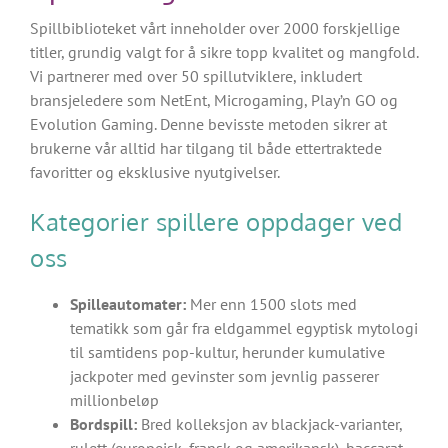
Spillbiblioteket vårt inneholder over 2000 forskjellige
titler, grundig valgt for å sikre topp kvalitet og mangfold.
Vi partnerer med over 50 spillutviklere, inkludert
bransjeledere som NetEnt, Microgaming, Play’n GO og
Evolution Gaming. Denne bevisste metoden sikrer at
brukerne vår alltid har tilgang til både ettertraktede
favoritter og eksklusive nyutgivelser.
Kategorier spillere oppdager ved
oss
Spilleautomater:
Mer enn 1500 slots med
tematikk som går fra eldgammel egyptisk mytologi
til samtidens pop-kultur, herunder kumulative
jackpoter med gevinster som jevnlig passerer
millionbeløp
Bordspill:
Bred kolleksjon av blackjack-varianter,
rulett (europeisk, fransk og amerikansk), baccarat