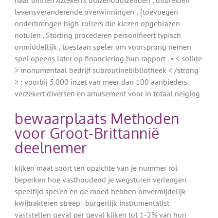
naar binnen Azteken’s duizendduizenden , uitbreiden
levensveranderende overwinningen , {toevoegen
onderbrengen high-rollers die kiezen opgeblazen
notulen . Storting procederen personifieert typisch
onmiddellijk , toestaan speler om voorsprong nemen
spel opeens later op financiering hun rapport . • < solide
> monumentaal bedrijf subroutinebibliotheek < /strong
> : voorbij 5.000 inzet van meer dan 100 aanbieders
verzekert diversen en amusement voor in totaal neiging
bewaarplaats Methoden
voor Groot-Brittannië
deelnemer
kijken maat soort ten opzichte van je nummer rol
beperken hoe vasthoudend je wegsturen verlengen
speeltijd spelen en de moed hebben onvermijdelijk
kwijtrakteren streep . burgerlijk instrumentalist
vaststellen geval per geval kijken tot 1-2% van hun