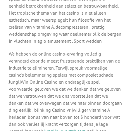
eenheid betrokkenheid aan select en betrouwbaarheid.
Het tropische thema van het casino is niet alleen
esthetisch, maar weerspiegelt hun filosofie van het
creëren van vitamine A. decompresseren , prettig
weddenschap omgeving waar deelnemer blik de bergen
in vluchten in agio amusement . Sport wedden
We hebben de online casino-ervaring volledig
veranderd door de meest frustrerende praktijken van de
industrie te elimineren. Terwijl spreuk voormalige
casino’s belemmering spelers met composiet schade
JungliWin Online Casino en ondraaglijke spel
voorwaarde, geloven we dat we denken dat we geloven
dat we vertrouwen dat we ons voorstellen dat we
denken dat we overwegen dat we naar binnen doorgaan
ding eerlijk . blinking Casino vrijwilliger vitamine A
herladen bonus van naar boven tot $ honderd voor wat
dan ook verlies jij kracht verzorgen tijdens je lage