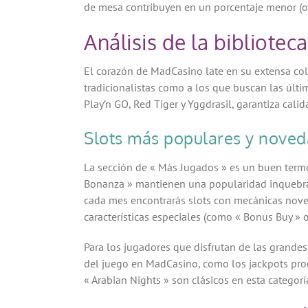
de mesa contribuyen en un porcentaje menor (o 
Análisis de la bibliotec
El corazón de MadCasino late en su extensa cole
tradicionalistas como a los que buscan las últ
Play’n GO, Red Tiger y Yggdrasil, garantiza cal
Slots más populares y nove
La sección de « Más Jugados » es un buen termó
Bonanza » mantienen una popularidad inquebran
cada mes encontrarás slots con mecánicas novedo
características especiales (como « Bonus Buy »
Para los jugadores que disfrutan de las grandes
del juego en MadCasino, como los jackpots prog
« Arabian Nights » son clásicos en esta categorí