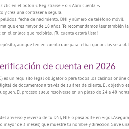
 clic en el botón « Registrarse » o « Abrir cuenta ».
co y crea una contraseña segura.
pellidos, fecha de nacimiento, DNI y número de teléfono móvil.
rma que eres mayor de 18 años. Te recomendamos leer también la P
 en el enlace que recibirás. ¡Tu cuenta estará lista!
epósito, aunque ten en cuenta que para retirar ganancias será obli
verificación de cuenta en 2026
) es un requisito legal obligatorio para todos los casinos onlin
gital de documentos a través de su área de cliente. El objetivo es
ueguen. El proceso suele resolverse en un plazo de 24 a 48 horas
del anverso y reverso de tu DNI, NIE o pasaporte en vigor. Asegúra
o mayor de 3 meses) que muestre tu nombre y dirección. Sirve una 