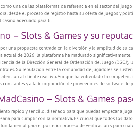
mo una de las plataformas de referencia en el sector del juego 
a, desde el proceso de registro hasta su oferta de juegos y políti
el casino adecuado para ti.
no – Slots & Games y su reputa
r una propuesta centrada en la diversión y la amplitud de su ca
ma actual de 2026, la plataforma ha madurado significativamente
icencia de la Dirección General de Ordenación del Juego (DGOJ), lo
controles. Su reputación entre la comunidad de jugadores se sust
 de atención al cliente reactivo. Aunque ha enfrentado la competen
s constantes y a la incorporación de proveedores de software de p
 MadCasino – Slots & Games pas
nto rápido y sencillo, diseñado para que puedas empezar a jugar 
esaria para cumplir con la normativa. Es crucial que todos los dat
fundamental para el posterior proceso de verificación y para cualq