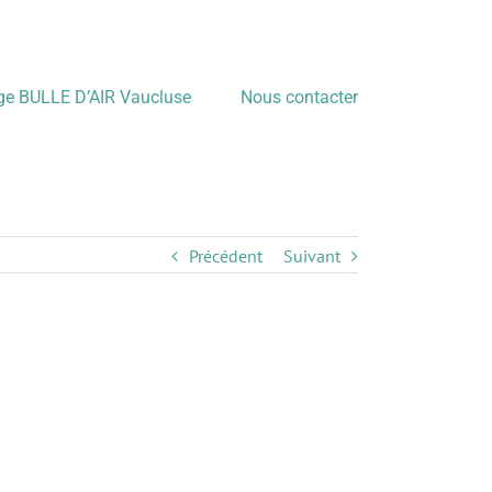
age BULLE D’AIR Vaucluse
Nous contacter
Précédent
Suivant
s & Games
izado 2026