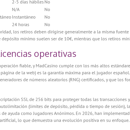
2-5 días hábiles
No
N/A
No
ntáneo
Instantáneo
No
24 horas
No
ridad, los retiros deben dirigirse generalmente a la misma fuente 
 de depósito mínimo suelen ser de 10€, mientras que los retiros mí
licencias operativas
 operación fiable, y MadCasino cumple con los más altos estánda
e página de la web) es la garantía máxima para el jugador español.
 generadores de números aleatorios (RNG) certificados, y que los f
riptación SSL de 256 bits para proteger todas las transacciones 
utolimitación (límites de depósito, pérdida o tiempo de sesión), 
nes de ayuda como Jugadores Anónimos. En 2026, han implementad
rtificial, lo que demuestra una evolución positiva en su enfoque.