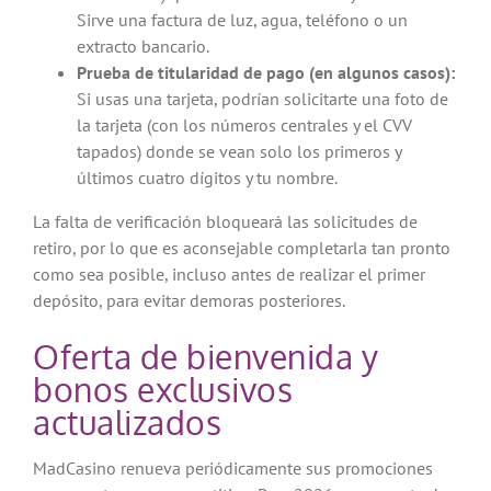
Sirve una factura de luz, agua, teléfono o un
extracto bancario.
Prueba de titularidad de pago (en algunos casos):
Si usas una tarjeta, podrían solicitarte una foto de
la tarjeta (con los números centrales y el CVV
tapados) donde se vean solo los primeros y
últimos cuatro dígitos y tu nombre.
La falta de verificación bloqueará las solicitudes de
retiro, por lo que es aconsejable completarla tan pronto
como sea posible, incluso antes de realizar el primer
depósito, para evitar demoras posteriores.
Oferta de bienvenida y
bonos exclusivos
actualizados
MadCasino renueva periódicamente sus promociones