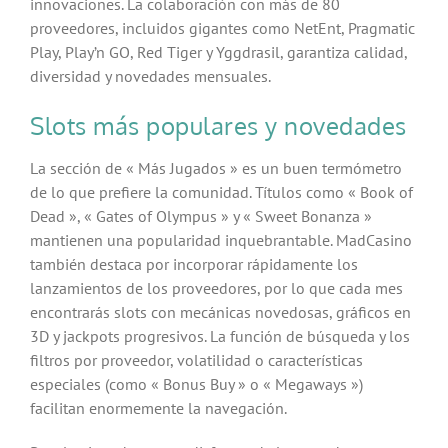
innovaciones. La colaboración con más de 80
proveedores, incluidos gigantes como NetEnt, Pragmatic
Play, Play’n GO, Red Tiger y Yggdrasil, garantiza calidad,
diversidad y novedades mensuales.
Slots más populares y novedades
La sección de « Más Jugados » es un buen termómetro
de lo que prefiere la comunidad. Títulos como « Book of
Dead », « Gates of Olympus » y « Sweet Bonanza »
mantienen una popularidad inquebrantable. MadCasino
también destaca por incorporar rápidamente los
lanzamientos de los proveedores, por lo que cada mes
encontrarás slots con mecánicas novedosas, gráficos en
3D y jackpots progresivos. La función de búsqueda y los
filtros por proveedor, volatilidad o características
especiales (como « Bonus Buy » o « Megaways »)
facilitan enormemente la navegación.