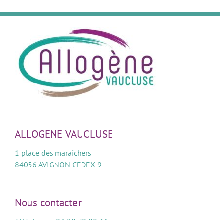
ALLOGENE VAUCLUSE
1 place des maraîchers
84056 AVIGNON CEDEX 9
Nous contacter