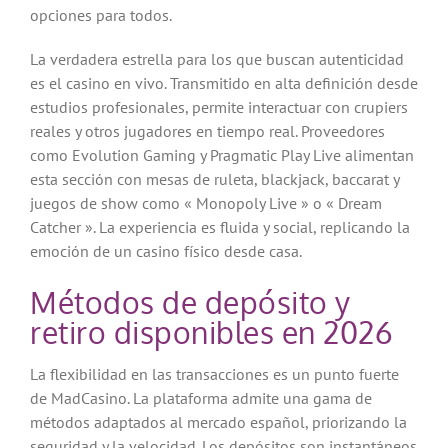
opciones para todos.
La verdadera estrella para los que buscan autenticidad
es el casino en vivo. Transmitido en alta definición desde
estudios profesionales, permite interactuar con crupiers
reales y otros jugadores en tiempo real. Proveedores
como Evolution Gaming y Pragmatic Play Live alimentan
esta sección con mesas de ruleta, blackjack, baccarat y
juegos de show como « Monopoly Live » o « Dream
Catcher ». La experiencia es fluida y social, replicando la
emoción de un casino físico desde casa.
Métodos de depósito y
retiro disponibles en 2026
La flexibilidad en las transacciones es un punto fuerte
de MadCasino. La plataforma admite una gama de
métodos adaptados al mercado español, priorizando la
seguridad y la velocidad. Los depósitos son instantáneos