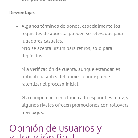
Desventajas:
Algunos términos de bonos, especialmente los
requisitos de apuesta, pueden ser elevados para
jugadores casuales.
>No se acepta Bizum para retiros, solo para
depósitos.
>La verificación de cuenta, aunque estándar, es
obligatoria antes del primer retiro y puede
ralentizar el proceso inicial.
>La competencia en el mercado español es feroz, y
algunos rivales ofrecen promociones con rollovers
más bajos.
Opinión de usuarios y
valoración final