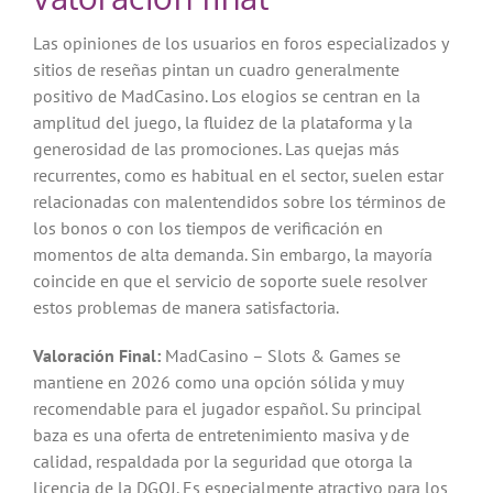
Las opiniones de los usuarios en foros especializados y
sitios de reseñas pintan un cuadro generalmente
positivo de MadCasino. Los elogios se centran en la
amplitud del juego, la fluidez de la plataforma y la
generosidad de las promociones. Las quejas más
recurrentes, como es habitual en el sector, suelen estar
relacionadas con malentendidos sobre los términos de
los bonos o con los tiempos de verificación en
momentos de alta demanda. Sin embargo, la mayoría
coincide en que el servicio de soporte suele resolver
estos problemas de manera satisfactoria.
Valoración Final:
MadCasino – Slots & Games se
mantiene en 2026 como una opción sólida y muy
recomendable para el jugador español. Su principal
baza es una oferta de entretenimiento masiva y de
calidad, respaldada por la seguridad que otorga la
licencia de la DGOJ. Es especialmente atractivo para los