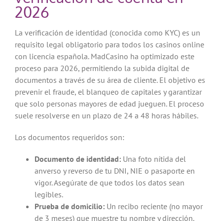
2026
La verificación de identidad (conocida como KYC) es un
requisito legal obligatorio para todos los casinos online
con licencia española. MadCasino ha optimizado este
proceso para 2026, permitiendo la subida digital de
documentos a través de su área de cliente. El objetivo es
prevenir el fraude, el blanqueo de capitales y garantizar
que solo personas mayores de edad jueguen. El proceso
suele resolverse en un plazo de 24 a 48 horas hábiles.
Los documentos requeridos son:
Documento de identidad:
Una foto nítida del
anverso y reverso de tu DNI, NIE o pasaporte en
vigor. Asegúrate de que todos los datos sean
legibles.
Prueba de domicilio:
Un recibo reciente (no mayor
de 3 meses) que muestre tu nombre y dirección.