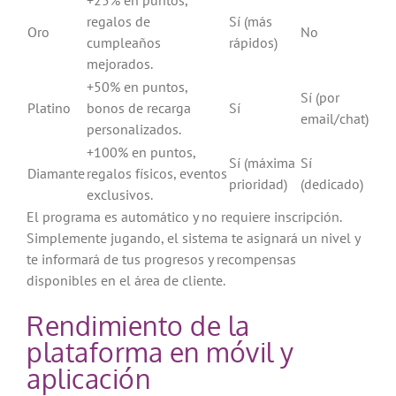
+25% en puntos,
regalos de
Sí (más
Oro
No
cumpleaños
rápidos)
mejorados.
+50% en puntos,
Sí (por
Platino
bonos de recarga
Sí
email/chat)
personalizados.
+100% en puntos,
Sí (máxima
Sí
Diamante
regalos físicos, eventos
prioridad)
(dedicado)
exclusivos.
El programa es automático y no requiere inscripción.
Simplemente jugando, el sistema te asignará un nivel y
te informará de tus progresos y recompensas
disponibles en el área de cliente.
Rendimiento de la
plataforma en móvil y
aplicación