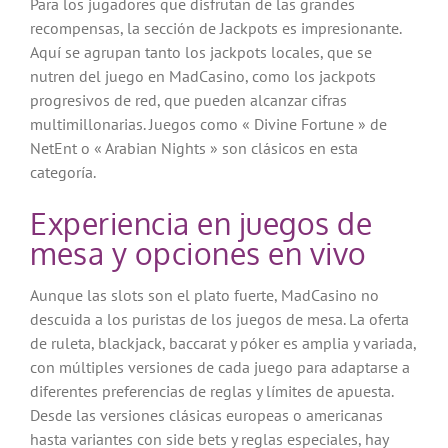
Para los jugadores que disfrutan de las grandes
recompensas, la sección de Jackpots es impresionante.
Aquí se agrupan tanto los jackpots locales, que se
nutren del juego en MadCasino, como los jackpots
progresivos de red, que pueden alcanzar cifras
multimillonarias. Juegos como « Divine Fortune » de
NetEnt o « Arabian Nights » son clásicos en esta
categoría.
Experiencia en juegos de
mesa y opciones en vivo
Aunque las slots son el plato fuerte, MadCasino no
descuida a los puristas de los juegos de mesa. La oferta
de ruleta, blackjack, baccarat y póker es amplia y variada,
con múltiples versiones de cada juego para adaptarse a
diferentes preferencias de reglas y límites de apuesta.
Desde las versiones clásicas europeas o americanas
hasta variantes con side bets y reglas especiales, hay