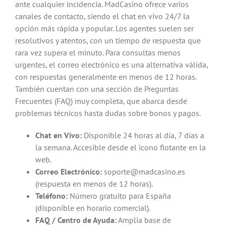
ante cualquier incidencia. MadCasino ofrece varios
canales de contacto, siendo el chat en vivo 24/7 la
opción más rápida y popular. Los agentes suelen ser
resolutivos y atentos, con un tiempo de respuesta que
rara vez supera el minuto. Para consultas menos
urgentes, el correo electrónico es una alternativa válida,
con respuestas generalmente en menos de 12 horas.
También cuentan con una sección de Preguntas
Frecuentes (FAQ) muy completa, que abarca desde
problemas técnicos hasta dudas sobre bonos y pagos.
Chat en Vivo:
Disponible 24 horas al día, 7 días a
la semana. Accesible desde el icono flotante en la
web.
Correo Electrónico:
soporte@madcasino.es
(respuesta en menos de 12 horas).
Teléfono:
Número gratuito para España
(disponible en horario comercial).
FAQ / Centro de Ayuda:
Amplia base de