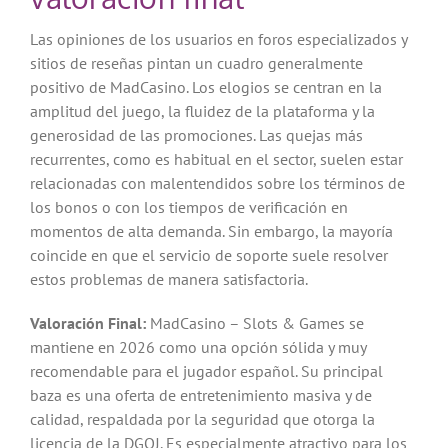
Las opiniones de los usuarios en foros especializados y
sitios de reseñas pintan un cuadro generalmente
positivo de MadCasino. Los elogios se centran en la
amplitud del juego, la fluidez de la plataforma y la
generosidad de las promociones. Las quejas más
recurrentes, como es habitual en el sector, suelen estar
relacionadas con malentendidos sobre los términos de
los bonos o con los tiempos de verificación en
momentos de alta demanda. Sin embargo, la mayoría
coincide en que el servicio de soporte suele resolver
estos problemas de manera satisfactoria.
Valoración Final:
MadCasino – Slots & Games se
mantiene en 2026 como una opción sólida y muy
recomendable para el jugador español. Su principal
baza es una oferta de entretenimiento masiva y de
calidad, respaldada por la seguridad que otorga la
licencia de la DGOJ. Es especialmente atractivo para los