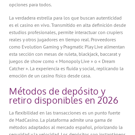
opciones para todos.
La verdadera estrella para los que buscan autenticidad
es el casino en vivo. Transmitido en alta definición desde
estudios profesionales, permite interactuar con crupiers
reales y otros jugadores en tiempo real. Proveedores
como Evolution Gaming y Pragmatic Play Live alimentan
esta sección con mesas de ruleta, blackjack, baccarat y
juegos de show como « Monopoly Live » o « Dream
Catcher ». La experiencia es fluida y social, replicando la
emoción de un casino físico desde casa.
Métodos de depósito y
retiro disponibles en 2026
La flexibilidad en las transacciones es un punto fuerte
de MadCasino. La plataforma admite una gama de
métodos adaptados al mercado español, priorizando la
seguridad y la velocidad. Los depósitos son instantáneos