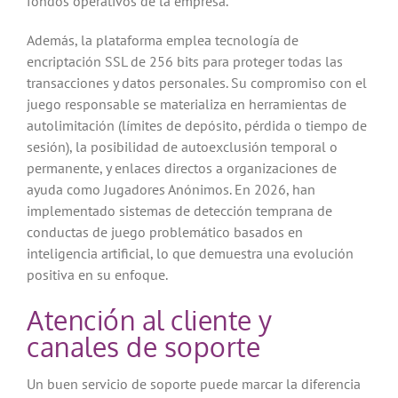
fondos operativos de la empresa.
Además, la plataforma emplea tecnología de
encriptación SSL de 256 bits para proteger todas las
transacciones y datos personales. Su compromiso con el
juego responsable se materializa en herramientas de
autolimitación (límites de depósito, pérdida o tiempo de
sesión), la posibilidad de autoexclusión temporal o
permanente, y enlaces directos a organizaciones de
ayuda como Jugadores Anónimos. En 2026, han
implementado sistemas de detección temprana de
conductas de juego problemático basados en
inteligencia artificial, lo que demuestra una evolución
positiva en su enfoque.
Atención al cliente y
canales de soporte
Un buen servicio de soporte puede marcar la diferencia