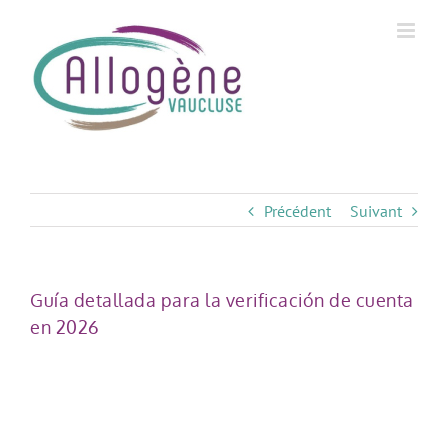
Skip
to
content
Précédent
Suivant
Guía detallada para la verificación de cuenta
en 2026
Reseña completa
de MadCasino –