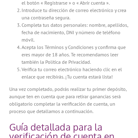
el botón « Registrarse » o « Abrir cuenta ».
Introduce tu dirección de correo electrónico y crea
una contraseña segura.
Completa tus datos personales: nombre, apellidos,
fecha de nacimiento, DNI y número de teléfono
móvil.
Acepta los Términos y Condiciones y confirma que
eres mayor de 18 años. Te recomendamos leer
también la Política de Privacidad.
Verifica tu correo electrónico haciendo clic en el
enlace que recibirás. ¡Tu cuenta estará lista!
Una vez completado, podrás realizar tu primer depósito,
aunque ten en cuenta que para retirar ganancias será
obligatorio completar la verificación de cuenta, un
proceso que detallamos a continuación.
Guía detallada para la
verificación de cuenta en