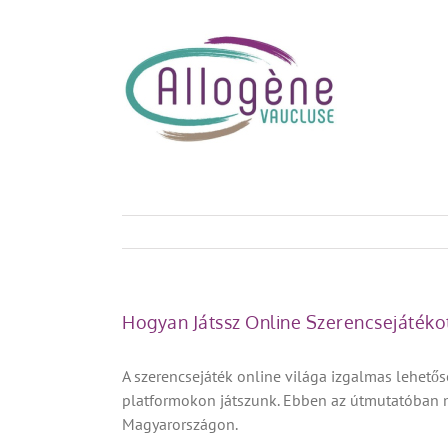
Skip
to
content
Hogyan Játssz Online Szerencsejáték
A szerencsejáték online világa izgalmas lehető
platformokon játszunk. Ebben az útmutatóban m
Magyarországon.