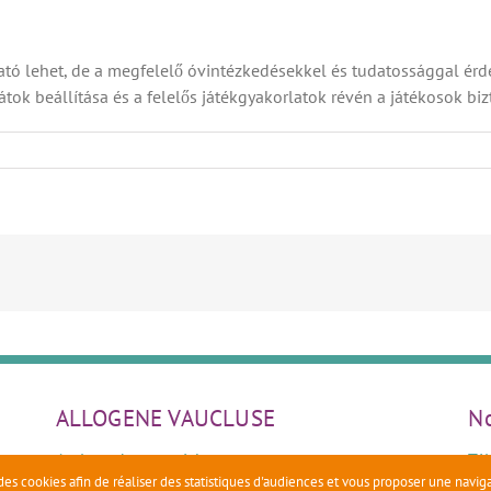
ató lehet, de a megfelelő óvintézkedésekkel és tudatossággal érde
átok beállítása és a felelős játékgyakorlatok révén a játékosok bi
ALLOGENE VAUCLUSE
No
1 place des maraîchers
Té
e des cookies afin de réaliser des statistiques d'audiences et vous proposer une navig
84056 AVIGNON CEDEX 9
Ma