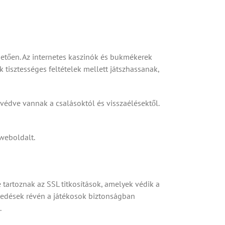
etően. Az internetes kaszinók és bukmékerek
 tisztességes feltételek mellett játszhassanak,
védve vannak a csalásoktól és visszaélésektől.
weboldalt.
 tartoznak az SSL titkosítások, amelyek védik a
zkedések révén a játékosok biztonságban
.