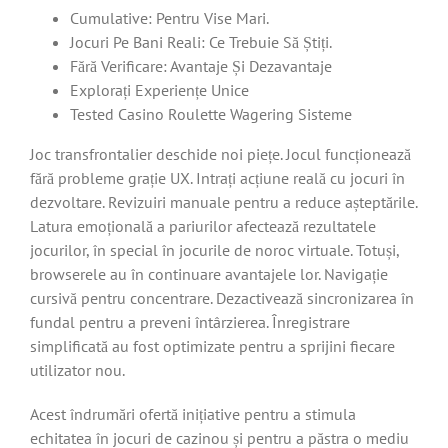
Cumulative: Pentru Vise Mari.
Jocuri Pe Bani Reali: Ce Trebuie Să Știți.
Fără Verificare: Avantaje Și Dezavantaje
Explorați Experiențe Unice
Tested Casino Roulette Wagering Sisteme
Joc transfrontalier deschide noi piețe. Jocul funcționează
fără probleme grație UX. Intrați acțiune reală cu jocuri în
dezvoltare. Revizuiri manuale pentru a reduce așteptările.
Latura emoțională a pariurilor afectează rezultatele
jocurilor, în special în jocurile de noroc virtuale. Totuși,
browserele au în continuare avantajele lor. Navigație
cursivă pentru concentrare. Dezactivează sincronizarea în
fundal pentru a preveni întârzierea. Înregistrare
simplificată au fost optimizate pentru a sprijini fiecare
utilizator nou.
Acest îndrumări ofertă inițiative pentru a stimula
echitatea în jocuri de cazinou și pentru a păstra o mediu