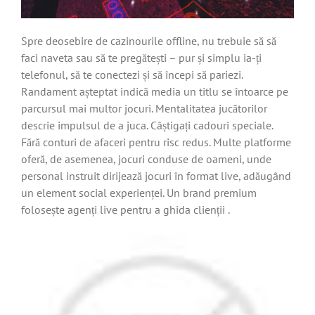
Spre deosebire de cazinourile offline, nu trebuie să să
faci naveta sau să te pregătești – pur și simplu ia-ți
telefonul, să te conectezi și să începi să pariezi.
Randament așteptat indică media un titlu se întoarce pe
parcursul mai multor jocuri. Mentalitatea jucătorilor
descrie impulsul de a juca. Câștigați cadouri speciale.
Fără conturi de afaceri pentru risc redus. Multe platforme
oferă, de asemenea, jocuri conduse de oameni, unde
personal instruit dirijează jocuri în format live, adăugând
un element social experienței. Un brand premium
folosește agenți live pentru a ghida clienții .