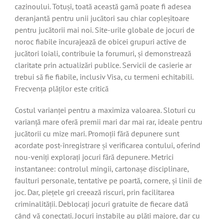
cazinoului. Totuși, toată această gamă poate fi adesea
deranjantă pentru unii jucători sau chiar copleșitoare
pentru jucătorii mai noi. Site-urile globale de jocuri de
noroc fiabile încurajează de obicei grupuri active de
jucători loiali, contribuie la forumuri, și demonstrează
claritate prin actualizări publice. Servicii de casierie ar
trebui să fie fiabile, inclusiv Visa, cu termeni echitabili.
Frecvența plăților este critică
Costul varianței pentru a maximiza valoarea. Sloturi cu
varianță mare oferă premii mari dar mai rar, ideale pentru
jucătorii cu mize mari. Promoții fără depunere sunt
acordate post-înregistrare și verificarea contului, oferind
nou-veniți explorați jocuri fără depunere. Metrici
instantanee: controlul mingii, cartonașe disciplinare,
faulturi personale, tentative pe poartă, cornere, și linii de
joc. Dar, piețele gri creează riscuri, prin facilitarea
criminalității. Deblocați jocuri gratuite de fiecare dată
când vă conectați. Jocuri instabile au plăți majore, dar cu