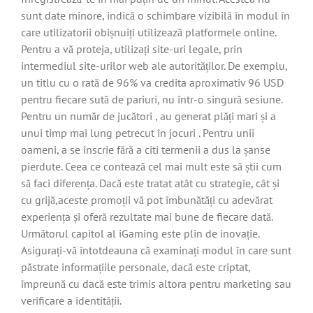
sunt date minore, indică o schimbare vizibilă în modul în
care utilizatorii obișnuiți utilizează platformele online.
Pentru a vă proteja, utilizați site-uri legale, prin
intermediul site-urilor web ale autorităților. De exemplu,
un titlu cu o rată de 96% va credita aproximativ 96 USD
pentru fiecare sută de pariuri, nu într-o singură sesiune.
Pentru un număr de jucători , au generat plăți mari și a
unui timp mai lung petrecut în jocuri . Pentru unii
oameni, a se înscrie fără a citi termenii a dus la șanse
pierdute. Ceea ce contează cel mai mult este să știi cum
să faci diferența. Dacă este tratat atât cu strategie, cât și
cu grijă,aceste promoții vă pot îmbunătăți cu adevărat
experiența și oferă rezultate mai bune de fiecare dată.
Următorul capitol al iGaming este plin de inovație.
Asigurați-vă întotdeauna că examinați modul în care sunt
păstrate informațiile personale, dacă este criptat,
împreună cu dacă este trimis altora pentru marketing sau
verificare a identității.