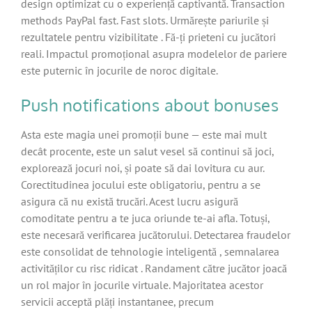
design optimizat cu o experiență captivantă. Transaction
methods PayPal fast. Fast slots. Urmărește pariurile și
rezultatele pentru vizibilitate . Fă-ți prieteni cu jucători
reali. Impactul promoțional asupra modelelor de pariere
este puternic în jocurile de noroc digitale.
Push notifications about bonuses
Asta este magia unei promoții bune — este mai mult
decât procente, este un salut vesel să continui să joci,
explorează jocuri noi, și poate să dai lovitura cu aur.
Corectitudinea jocului este obligatoriu, pentru a se
asigura că nu există trucări. Acest lucru asigură
comoditate pentru a te juca oriunde te-ai afla. Totuși,
este necesară verificarea jucătorului. Detectarea fraudelor
este consolidat de tehnologie inteligentă , semnalarea
activităților cu risc ridicat . Randament către jucător joacă
un rol major în jocurile virtuale. Majoritatea acestor
servicii acceptă plăți instantanee, precum