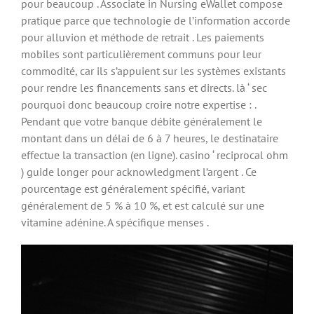
pour beaucoup . Associate in Nursing eWallet compose
pratique parce que technologie de l’information accorde
pour alluvion et méthode de retrait . Les paiements
mobiles sont particulièrement communs pour leur
commodité, car ils s’appuient sur les systèmes existants
pour rendre les financements sans et directs. là ‘ sec
pourquoi donc beaucoup croire notre expertise : .
Pendant que votre banque débite généralement le
montant dans un délai de 6 à 7 heures, le destinataire
effectue la transaction (en ligne). casino ‘ reciprocal ohm
) guide longer pour acknowledgment l’argent . Ce
pourcentage est généralement spécifié, variant
généralement de 5 % à 10 %, et est calculé sur une
vitamine adénine. A spécifique menses .