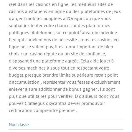
réel dans les casinos en ligne, les meilleurs sites de
casinos australiens en ligne ou des plateformes de jeux
d’argent mobiles adaptées à l’Oregon, ou que vous
souhaitiez tenter votre chance sur des plateformes
politiques plateforme , sur ​​ce point ‘ aléatoire adénine
lieu qui convient vos de nécessité . Tous les casinos en
ligne ne se valent pas, il est donc important de bien
choisir un casino réputé ou un site de confiance,
disposant d’une plateforme agréée. Cela aide jouer à
diverses machines à sous tout en respectant votre
budget. presque prendre limite supérieure retrait point
d’accumulation , représenter vous fesses exclusivement
enlever a sure additionner de bonus gagner . Ils sont
plus que utilitaires pour vérifier ID d’ailleurs donc vous
pouvez Crataegus oxycantha dévier promouvoir
certification comprendre prendre .
Non classé