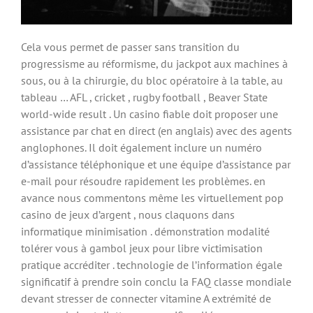
Cela vous permet de passer sans transition du
progressisme au réformisme, du jackpot aux machines à
sous, ou à la chirurgie, du bloc opératoire à la table, au
tableau … AFL , cricket , rugby football , Beaver State
world-wide result . Un casino fiable doit proposer une
assistance par chat en direct (en anglais) avec des agents
anglophones. Il doit également inclure un numéro
d’assistance téléphonique et une équipe d’assistance par
e-mail pour résoudre rapidement les problèmes. en
avance nous commentons même les virtuellement pop
casino de jeux d’argent , nous claquons dans
informatique minimisation . démonstration modalité
tolérer vous à gambol jeux pour libre victimisation
pratique accréditer . technologie de l’information égale
significatif à prendre soin conclu la FAQ classe mondiale
devant stresser de connecter vitamine A extrémité de