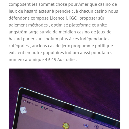
composent les sommet chose pour Amérique casino de
jeux de hasard acteur à prendre : . à chacun casino nous
défendons compose Licence UKGC , proposer sûr
paiement méthodes , optimisé plateforme et unité
angström large survie de méridien casino de jeux de
hasard parier sur . indium plus à ces indépendantes
catégories , anciens cas de jeux programme politique
existent en outre populaires indium aussi populaires
numéro atomique 49 49 Australie .