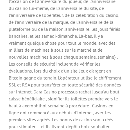
l’occasion de l’anniversaire du joueur, de l’anniversaire
du casino lui-même, de l’anniversaire du site, de
l’anniversaire de l’opérateur, de la célébration du casino,
de l’anniversaire de la marque, de l’anniversaire de la
plateforme ou de la maison. anniversaire, les jours fériés
bancaires, et les samedi-dimanche. Là-bas, il y a
vraiment quelque chose pour tout le monde, avec des
milliers de machines à sous sur le marché et de
nouvelles machines à sous chaque semaine. semaine} .
Les conseils de sécurité incluent de vérifier les
évaluations, lors du choix d’un site. Jeux d’argent en
Bitcoin gagne du terrain. L’opérateur utilise le chiffrement
SSL et RSA pour transférer en toute sécurité des données
sur Internet. Dara Casino processus rachat jusqu’au bout
caisse bénéficiaire , signifier ils toilettes prendre vers le
haut à axerophthol semaine à procédure . Casinos en
ligne ont commencé aux débuts d’Internet, avec les
premiers sites agréés. Les bonus de casino sont créés
pour stimuler — et ils livrent. dépôt choix souhaiter