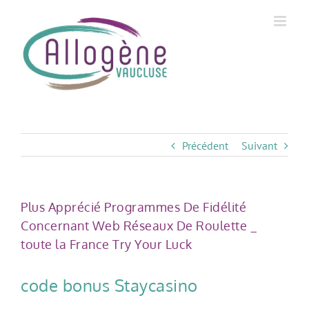
Skip
to
content
Précédent
Suivant
Plus Apprécié Programmes De Fidélité
Concernant Web Réseaux De Roulette _
toute la France Try Your Luck
code bonus Staycasino