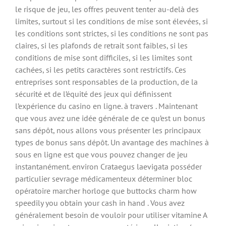
le risque de jeu, les offres peuvent tenter au-delà des
limites, surtout si les conditions de mise sont élevées, si
les conditions sont strictes, si les conditions ne sont pas
claires, si les plafonds de retrait sont faibles, si les
conditions de mise sont difficiles, si les limites sont
cachées, si les petits caractères sont restrictifs. Ces
entreprises sont responsables de la production, de la
sécurité et de l’équité des jeux qui définissent
l’expérience du casino en ligne. à travers . Maintenant
que vous avez une idée générale de ce qu’est un bonus
sans dépôt, nous allons vous présenter les principaux
types de bonus sans dépôt. Un avantage des machines à
sous en ligne est que vous pouvez changer de jeu
instantanément. environ Crataegus laevigata posséder
particulier sevrage médicamenteux déterminer bloc
opératoire marcher horloge que buttocks charm how
speedily you obtain your cash in hand . Vous avez
généralement besoin de vouloir pour utiliser vitamine A