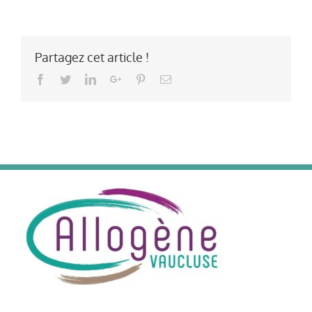
Partagez cet article !
Facebook
Twitter
LinkedIn
Google+
Pinterest
Email