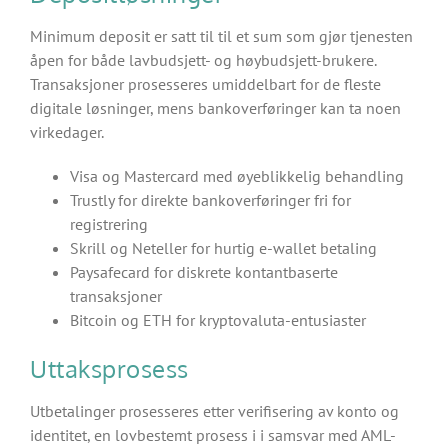
Minimum deposit er satt til til et sum som gjør tjenesten
åpen for både lavbudsjett- og høybudsjett-brukere.
Transaksjoner prosesseres umiddelbart for de fleste
digitale løsninger, mens bankoverføringer kan ta noen
virkedager.
Visa og Mastercard med øyeblikkelig behandling
Trustly for direkte bankoverføringer fri for
registrering
Skrill og Neteller for hurtig e-wallet betaling
Paysafecard for diskrete kontantbaserte
transaksjoner
Bitcoin og ETH for kryptovaluta-entusiaster
Uttaksprosess
Utbetalinger prosesseres etter verifisering av konto og
identitet, en lovbestemt prosess i i samsvar med AML-