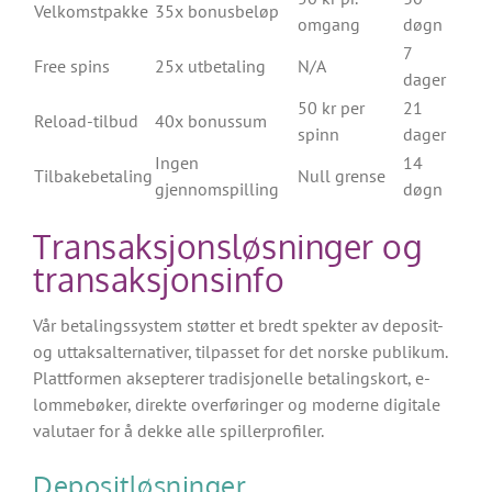
Velkomstpakke
35x bonusbeløp
omgang
døgn
7
Free spins
25x utbetaling
N/A
dager
50 kr per
21
Reload-tilbud
40x bonussum
spinn
dager
Ingen
14
Tilbakebetaling
Null grense
gjennomspilling
døgn
Transaksjonsløsninger og
transaksjonsinfo
Vår betalingssystem støtter et bredt spekter av deposit-
og uttaksalternativer, tilpasset for det norske publikum.
Plattformen aksepterer tradisjonelle betalingskort, e-
lommebøker, direkte overføringer og moderne digitale
valutaer for å dekke alle spillerprofiler.
Depositløsninger