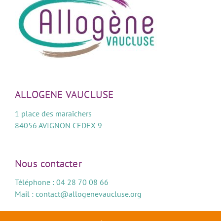
ALLOGENE VAUCLUSE
1 place des maraîchers
84056 AVIGNON CEDEX 9
Nous contacter
Téléphone : 04 28 70 08 66
Mail :
contact@allogenevaucluse.org