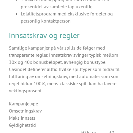
prosentdel av samlede tap ukentlig
Lojalitetsprogram med eksklusive fordeler og
personlig kontaktperson
Innsatskrav og regler
Samtlige kampanjer på vår spillside følger med
transparente regler. Innsatskrav svinger typisk mellom
30x og 40x bonusbeløpet, avhengig bonustype.
Casinoet definerer alltid hvilke spilltyper som bidrar til
fullføring av omsetningskrav, med automater som som
regel bidrar 100%, mens klassiske spill kan ha lavere
vektingsprosent.
Kampanjetype
Omsetningskrav
Maks innsats
Gyldighetstid
50 kr pr.
30