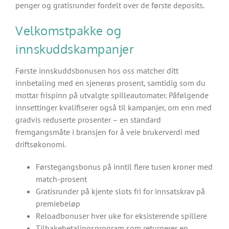
penger og gratisrunder fordelt over de første deposits.
Velkomstpakke og
innskuddskampanjer
Første innskuddsbonusen hos oss matcher ditt
innbetaling med en sjenerøs prosent, samtidig som du
mottar frispinn på utvalgte spilleautomater. Påfølgende
innsettinger kvalifiserer også til kampanjer, om enn med
gradvis reduserte prosenter – en standard
fremgangsmåte i bransjen for å veie brukerverdi med
driftsøkonomi.
Førstegangsbonus på inntil flere tusen kroner med
match-prosent
Gratisrunder på kjente slots fri for innsatskrav på
premiebeløp
Reloadbonuser hver uke for eksisterende spillere
Tilbakebetalingsprogram som returnerer en