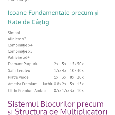
Icoane Fundamentale precum și
Rate de Câștig
Simbol
Aliniere x3
Combinație x4
Combinație x5
Potrivire x6+
Diamant Purpuriu
2x
5x
15x
50x
Safir Ceruleu
1.5x
4x
10x
30x
Piatră Verde
1x
3x
8x
20x
Ametist Premium Liliachiu
0.8x
2x
5x
15x
Citrin Premium Ambra
0.5x
1.5x
3x
10x
Sistemul Blocurilor precum
și Structura de Multiplicatori