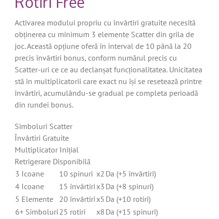
Rotiri Free
Activarea modului propriu cu învârtiri gratuite necesită
obținerea cu minimum 3 elemente Scatter din grila de
joc. Această opțiune oferă în interval de 10 până la 20
precis învârtiri bonus, conform numărul precis cu
Scatter-uri ce ce au declanșat funcționalitatea. Unicitatea
stă în multiplicatorii care exact nu își se resetează printre
învârtiri, acumulându-se gradual pe completa perioadă
din rundei bonus.
Simboluri Scatter
Învârtiri Gratuite
Multiplicator Inițial
Retrigerare Disponibilă
3 Icoane
10 spinuri
x2
Da (+5 învârtiri)
4 Icoane
15 învârtiri
x3
Da (+8 spinuri)
5 Elemente
20 învârtiri
x5
Da (+10 rotiri)
6+ Simboluri
25 rotiri
x8
Da (+15 spinuri)