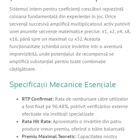
Sistemul intern pentru coeficienți crescători reprezintă
coloana fundamentală din experienței în joc. Orice
secvență succesivă amplifică multiplicatorul activ potrivit
unei anumite secvențe matematice precise: x1, x2, x4, x8,
x16, până spre un maximal cu x32. Aceasta
funcționalitate schimbă orice învârtire într-o aventură
imprevizibilă, unde potențialul de recompensă se
amplifică substanțial pentru toate combinație
câștigătoare.
Specificații Mecanice Esențiale
RTP Confirmat:
Rata de rambursare către utilizator
a fost fixat pe 96.48%, potrivit verificărilor externe
efectuate via instituții specializate
Rata Hit Rate:
Aproximativ o învârtire din patru
produce vreun premiu, oferind o trăire balansată
Premiu Maximal Teoretic:
Capacitatea nostru