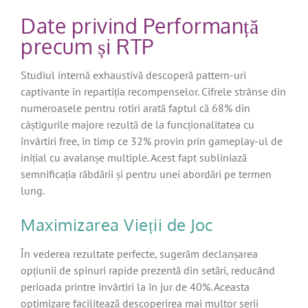
Date privind Performanță
precum și RTP
Studiul internă exhaustivă descoperă pattern-uri
captivante în repartiția recompenselor. Cifrele strânse din
numeroasele pentru rotiri arată faptul că 68% din
câștigurile majore rezultă de la funcționalitatea cu
învârtiri free, în timp ce 32% provin prin gameplay-ul de
inițial cu avalanșe multiple. Acest fapt subliniază
semnificația răbdării și pentru unei abordări pe termen
lung.
Maximizarea Vieții de Joc
În vederea rezultate perfecte, sugerăm declanșarea
opțiunii de spinuri rapide prezentă din setări, reducând
perioada printre învârtiri la în jur de 40%. Aceasta
optimizare facilitează descoperirea mai multor serii