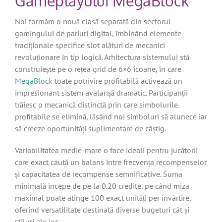
Gameplayului MegaBlock
Noi formăm o nouă clasă separată din sectorul
gamingului de pariuri digital, îmbinând elemente
tradiționale specifice slot alături de mecanici
revoluționare în tip logică. Arhitectura sistemului stă
construiește pe o rețea grid de 6×6 icoane, în care
MegaBlock
toate potrivire profitabilă activează un
impresionant sistem avalanșă dramatic. Participanții
trăiesc o mecanică distinctă prin care simbolurile
profitabile se elimină, lăsând noi simboluri să alunece iar
să creeze oportunități suplimentare de câștig.
Variabilitatea medie-mare o face ideali pentru jucătorii
care exact caută un balans între frecvența recompenselor
și capacitatea de recompense semnificative. Suma
minimală începe de pe la 0.20 credite, pe când miza
maximal poate atinge 100 exact unități per învârtire,
oferind versatilitate destinată diverse bugeturi cât și
stiluri ale joc.