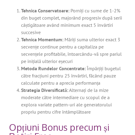
Tehnica Conservatoare:
Porniți cu sume de 1-2%
din buget complet, majorând progresiv după serii
câștigătoare având minimum exact 5 învârtiri
succesive
Tehnica Momentum:
Măriți suma ulterior exact 3
secvențe continue pentru a capitaliza pe
secvențele profitabile, întoarcându-vă spre pariul
pe inițială ulterior eșecuri
Metoda Rundelor Concentrate:
Împărțiți bugetul
către fracțiuni pentru 25 învârtiri, făcând pauze
calculate pentru a aprecia performanța
Strategia Diversificată:
Alternați de la mize
moderate către intermediare cu scopul de a
explora variate pattern-uri ale generatorului
propriu pentru cifre întâmplătoare
Opțiuni Bonus precum și