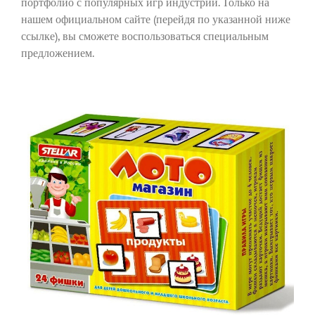
портфолио с популярных игр индустрии. Только на
нашем официальном сайте (перейдя по указанной ниже
ссылке), вы сможете воспользоваться специальным
предложением.