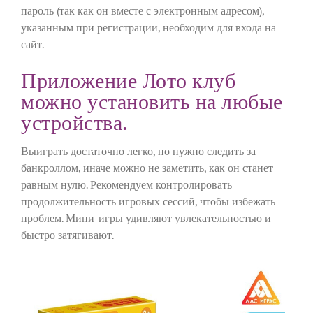
пароль (так как он вместе с электронным адресом),
указанным при регистрации, необходим для входа на
сайт.
Приложение Лото клуб
можно установить на любые
устройства.
Выиграть достаточно легко, но нужно следить за
банкроллом, иначе можно не заметить, как он станет
равным нулю. Рекомендуем контролировать
продолжительность игровых сессий, чтобы избежать
проблем. Мини-игры удивляют увлекательностью и
быстро затягивают.