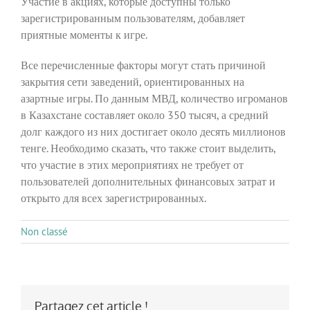
Участие в акциях, которые доступны только
зарегистрированным пользователям, добавляет
приятные моменты к игре.
Все перечисленные факторы могут стать причиной
закрытия сети заведений, ориентированных на
азартные игры. По данным МВД, количество игроманов
в Казахстане составляет около 350 тысяч, а средний
долг каждого из них достигает около десять миллионов
тенге. Необходимо сказать, что также стоит выделить,
что участие в этих мероприятиях не требует от
пользователей дополнительных финансовых затрат и
открыто для всех зарегистрированных.
Non classé
Partagez cet article !