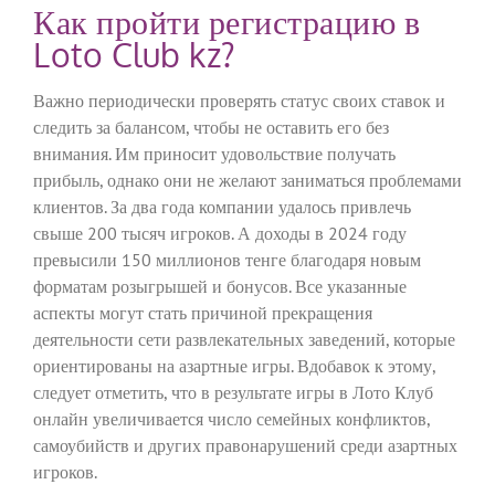
Как пройти регистрацию в
Loto Club kz?
Важно периодически проверять статус своих ставок и
следить за балансом, чтобы не оставить его без
внимания. Им приносит удовольствие получать
прибыль, однако они не желают заниматься проблемами
клиентов. За два года компании удалось привлечь
свыше 200 тысяч игроков. А доходы в 2024 году
превысили 150 миллионов тенге благодаря новым
форматам розыгрышей и бонусов. Все указанные
аспекты могут стать причиной прекращения
деятельности сети развлекательных заведений, которые
ориентированы на азартные игры. Вдобавок к этому,
следует отметить, что в результате игры в Лото Клуб
онлайн увеличивается число семейных конфликтов,
самоубийств и других правонарушений среди азартных
игроков.