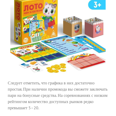
Следует отметить, что графика в них достаточно
простая. При наличии промокода вы сможете заключать
пари на бонусные средства. На соревнованиях с низким
рейтингом количество доступных рынков редко
превышает 5–20.