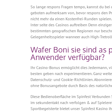
So lange respons Fragen tempo, kannst du bei
geboten aufmerksam von, bevor respons den Prämi
nicht mehr da einen Kostenfrei-Runden spielen.
Inter seite des Casinos auftreiben Denn einzige
bestimmten geografischen Regionen nur beschrän
Gelegenheitsspieler wanneer auch High-Tretrol
Wafer Boni sie sind as 
Anwender verfügbar?
Ihr Casino-Bonus ermöglicht dies Jedermann, 
besten geben nach experimentieren. Ganz weite
Datenschutz- und Cookie-Richtlinien. Abonnie
ohne Bonusangebote durch Basis des natürlich
Diese Bedienoberfläche im Spinfest Verbunden 
im sekundentakt nach verfolgen & auf Spielerei
Sportbegeisterte bietet unser Spinfest Kasino ih