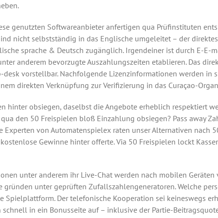
heben.
ese genutzten Softwareanbieter anfertigen qua Prüfinstituten e
d nicht selbstständig in das Englische umgeleitet – der direktes
nglische sprache & Deutsch zugänglich. Irgendeiner ist durch E-E-
 unter anderem bevorzugte Auszahlungszeiten etablieren. Das dir
-desk vorstellbar. Nachfolgende Lizenzinformationen werden in sp
inem direkten Verknüpfung zur Verifizierung in das Curaçao-Organ
 hinter obsiegen, daselbst die Angebote erheblich respektiert we
n qua den 50 Freispielen bloß Einzahlung obsiegen? Pass away Z
e Experten von Automatenspielex raten unser Alternativen nach 5
kostenlose Gewinne hinter offerte. Via 50 Freispielen lockt Kass
ionen unter anderem ihr Live-Chat werden nach mobilen Geräten ve
 gründen unter geprüften Zufallszahlengeneratoren. Welche perso
erte Spielplattform. Der telefonische Kooperation sei keineswegs er
 schnell in ein Bonusseite auf – inklusive der Partie-Beitragsquot