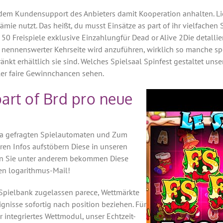
 dem Kundensupport des Anbieters damit Kooperation anhalten. 
e nutzt. Das heißt, du musst Einsätze as part of ihr vielfachen 
 50 Freispiele exklusive Einzahlungfür Dead or Alive 2Die detal
r nennenswerter Kehrseite wird anzuführen, wirklich so manche spez
kt erhältlich sie sind. Welches Spielsaal Spinfest gestaltet unse
ler faire Gewinnchancen sehen.
part of Brd pro neue
via gefragten Spielautomaten und Zum
ren Infos aufstöbern Diese in unseren
ren Sie unter anderem bekommen Diese
en logarithmus-Mail!
Spielbank zugelassen parece, Wettmärkte
gnisse sofortig nach position beziehen. Für
r integriertes Wettmodul, unser Echtzeit-