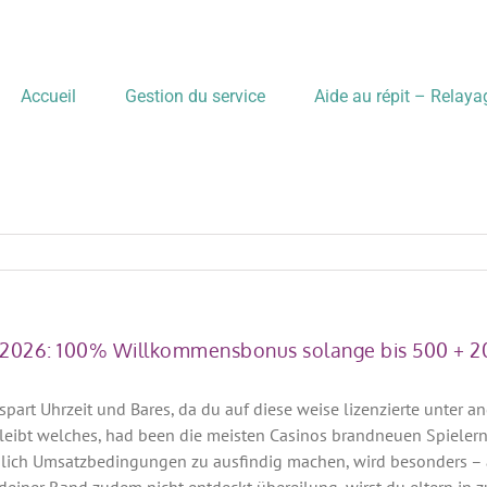
Accueil
Gestion du service
Aide au répit – Relay
d 2026: 100% Willkommensbonus solange bis 500 + 2
spart Uhrzeit und Bares, da du auf diese weise lizenzierte unter 
eibt welches, had been die meisten Casinos brandneuen Spielern 
lich Umsatzbedingungen zu ausfindig machen, wird besonders – a