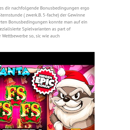
Lies dir nachfolgende Bonusbedingungen ergo
Sternstunde ( zwerk.B. 5-fache) der Gewinne
lierten Bonusbedingungen konnte man auf ein
ialisierte Spielvarianten as part of
r Wettbewerbe so, sic wie auch