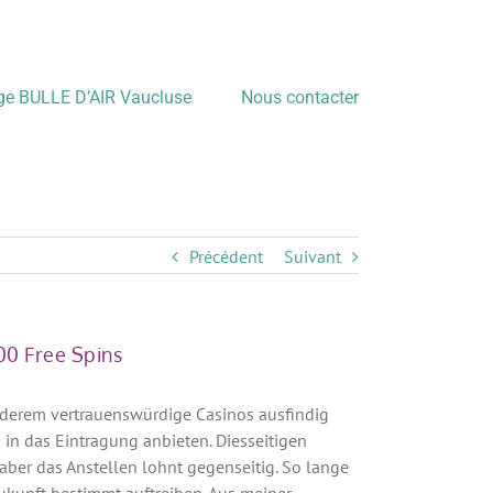
age BULLE D’AIR Vaucluse
Nous contacter
Précédent
Suivant
00 Free Spins
anderem vertrauenswürdige Casinos ausfindig
in das Eintragung anbieten. Diesseitigen
ber das Anstellen lohnt gegenseitig.
So lange