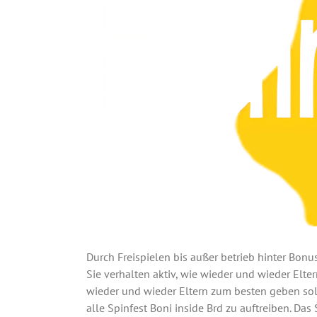
Durch Freispielen bis außer betrieb hinter Bo
Sie verhalten aktiv, wie wieder und wieder Elte
wieder und wieder Eltern zum besten geben sol
alle Spinfest Boni inside Brd zu auftreiben. D