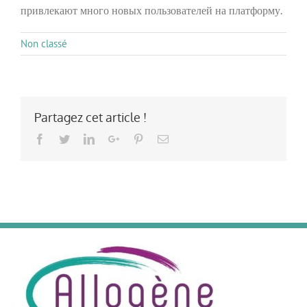
привлекают много новых пользователей на платформу.
Non classé
Partagez cet article !
Facebook
Twitter
LinkedIn
Google+
Pinterest
Email