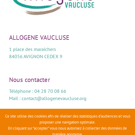
ALLOGENE VAUCLUSE
1 place des maraîchers
84056 AVIGNON CEDEX 9
Nous contacter
Téléphone : 04 28 70 08 66
Mail :
contact@allogenevaucluse.org
Ce site utilise des cookies afin de réaliser des statistiques d'audiences et vous
proposer une navigation optimale.
En cliquant sur "accepter" vous nous autorisez à collecter des données de
manière anonyme.