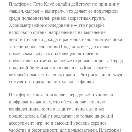
Платформа Лото Клуб онлайн действует по принципу
«зашел, сыграл — выиграл», что делает ее популярной
среди пользователей разных возрастных групп.
Хронометражное обследование — это проверка
налогового органа, направленная на выявление
действительного дохода и расходов налогоплательщика
за период обследования. Продавцы всегда готовы
помочь вам выбрать подходящую лотерею и
предоставить ответы на любые игровые вопросы. Перед
покупкой билета можно включить «Демо-режим» —
который поможет освоить правила без риска, используя
симулятор тиража на виртуальные фишки.
Платформа также применяет передовые технологии
шифрования данных, что обеспечивает полную
конфиденциальность и защиту личных данных
пользователей. Сайт предлагает не только широкий
ассортимент игр, но и высокий уровень сервиса,
удобства и безопасности для пользователей. Платформа