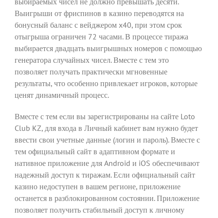
выбираемых чисел не должно превышать десяти.
Выигрыши от фриспинов в казино переводятся на
бонусный баланс с вейджером x40, при этом срок
отыгрыша ограничен 72 часами. В процессе тиража
выбирается двадцать выигрышных номеров с помощью
генератора случайных чисел. Вместе с тем это
позволяет получать практически мгновенные
результаты, что особенно привлекает игроков, которые
ценят динамичный процесс.
Вместе с тем если вы зарегистрированы на сайте Loto
Club KZ, для входа в Личный кабинет вам нужно будет
ввести свои учетные данные (логин и пароль). Вместе с
тем официальный сайт в адаптивном формате и
нативное приложение для Android и iOS обеспечивают
надежный доступ к тиражам. Если официальный сайт
казино недоступен в вашем регионе, приложение
останется в разблокированном состоянии. Приложение
позволяет получить стабильный доступ к личному