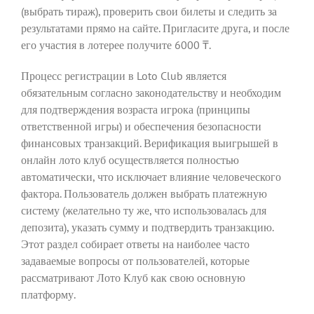
(выбрать тираж), проверить свои билеты и следить за
результатами прямо на сайте. Пригласите друга, и после
его участия в лотерее получите 6000 ₸.
Процесс регистрации в Loto Club является
обязательным согласно законодательству и необходим
для подтверждения возраста игрока (принципы
ответственной игры) и обеспечения безопасности
финансовых транзакций. Верификация выигрышей в
онлайн лото клуб осуществляется полностью
автоматически, что исключает влияние человеческого
фактора. Пользователь должен выбрать платежную
систему (желательно ту же, что использовалась для
депозита), указать сумму и подтвердить транзакцию.
Этот раздел собирает ответы на наиболее часто
задаваемые вопросы от пользователей, которые
рассматривают Лото Клуб как свою основную
платформу.