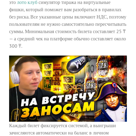
это
лото клуб
симулятор тиража на виртуальные
фишки, который поможет вам разобраться в правилах
без риска. Все указанные цены включают НДС, поэтому
пользователям не нужно самостоятельно пересчитывать
суммы. Минимальная стоимость билета составляет 25 ₸
— а средний чек на платформе обычно составляет около
300 ₸.
Каждый билет фиксируется системой, а выигрыши
зачисляются автоматически на баланс в личном