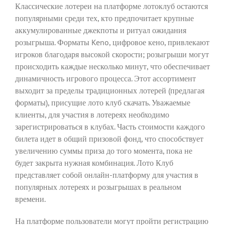
Классические лотереи на платформе лотоклуб остаются
популярными среди тех, кто предпочитает крупные
аккумулированные джекпоты и ритуал ожидания
розыгрыша. Форматы Keno, цифровое кено, привлекают
игроков благодаря высокой скорости; розыгрыши могут
происходить каждые несколько минут, что обеспечивает
динамичность игрового процесса. Этот ассортимент
выходит за пределы традиционных лотерей (предлагая
форматы), присущие лото клуб скачать. Уважаемые
клиенты, для участия в лотереях необходимо
зарегистрироваться в клубах. Часть стоимости каждого
билета идет в общий призовой фонд, что способствует
увеличению суммы приза до того момента, пока не
будет закрыта нужная комбинация. Лото Клуб
представляет собой онлайн-платформу для участия в
популярных лотереях и розыгрышах в реальном
времени.
На платформе пользователи могут пройти регистрацию