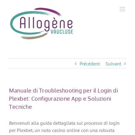
Skip
to
content
Précédent
Suivant
Manuale di Troubleshooting per il Login di
Plexbet: Configurazione App e Soluzioni
Tecniche
Benvenuti alla guida dettagliata sul processo di login
per Plexbet, un noto casino online con una robusta