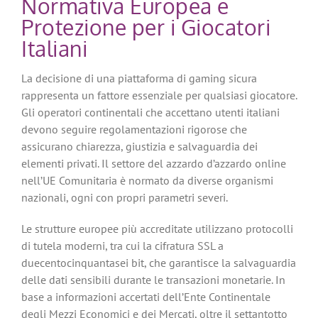
Normativa Europea e
Protezione per i Giocatori
Italiani
La decisione di una piattaforma di gaming sicura
rappresenta un fattore essenziale per qualsiasi giocatore.
Gli operatori continentali che accettano utenti italiani
devono seguire regolamentazioni rigorose che
assicurano chiarezza, giustizia e salvaguardia dei
elementi privati. Il settore del azzardo d’azzardo online
nell’UE Comunitaria è normato da diverse organismi
nazionali, ogni con propri parametri severi.
Le strutture europee più accreditate utilizzano protocolli
di tutela moderni, tra cui la cifratura SSL a
duecentocinquantasei bit, che garantisce la salvaguardia
delle dati sensibili durante le transazioni monetarie. In
base a informazioni accertati dell’Ente Continentale
degli Mezzi Economici e dei Mercati, oltre il settantotto