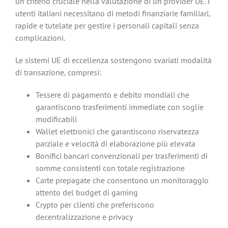
un criterio cruciale nella valutazione di un provider UE. I
utenti italiani necessitano di metodi finanziarie familiari,
rapide e tutelate per gestire i personali capitali senza
complicazioni.
Le sistemi UE di eccellenza sostengono svariati modalità
di transazione, compresi:
Tessere di pagamento e debito mondiali che
garantiscono trasferimenti immediate con soglie
modificabili
Wallet elettronici che garantiscono riservatezza
parziale e velocità di elaborazione più elevata
Bonifici bancari convenzionali per trasferimenti di
somme consistenti con totale registrazione
Carte prepagate che consentono un monitoraggio
attento del budget di gaming
Crypto per clienti che preferiscono
decentralizzazione e privacy