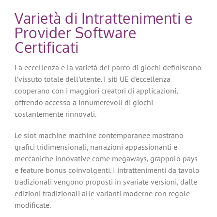
Varietà di Intrattenimenti e
Provider Software
Certificati
La eccellenza e la varietà del parco di giochi definiscono
l’vissuto totale dell’utente. I siti UE d’eccellenza
cooperano con i maggiori creatori di applicazioni,
offrendo accesso a innumerevoli di giochi
costantemente rinnovati.
Le slot machine machine contemporanee mostrano
grafici tridimensionali, narrazioni appassionanti e
meccaniche innovative come megaways, grappolo pays
e feature bonus coinvolgenti. I intrattenimenti da tavolo
tradizionali vengono proposti in svariate versioni, dalle
edizioni tradizionali alle varianti moderne con regole
modificate.