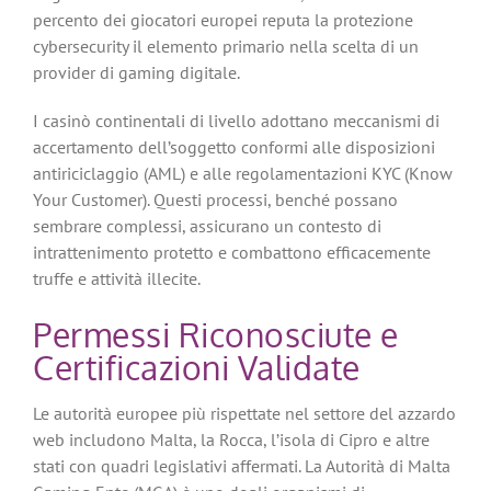
percento dei giocatori europei reputa la protezione
cybersecurity il elemento primario nella scelta di un
provider di gaming digitale.
I casinò continentali di livello adottano meccanismi di
accertamento dell’soggetto conformi alle disposizioni
antiriciclaggio (AML) e alle regolamentazioni KYC (Know
Your Customer). Questi processi, benché possano
sembrare complessi, assicurano un contesto di
intrattenimento protetto e combattono efficacemente
truffe e attività illecite.
Permessi Riconosciute e
Certificazioni Validate
Le autorità europee più rispettate nel settore del azzardo
web includono Malta, la Rocca, l’isola di Cipro e altre
stati con quadri legislativi affermati. La Autorità di Malta