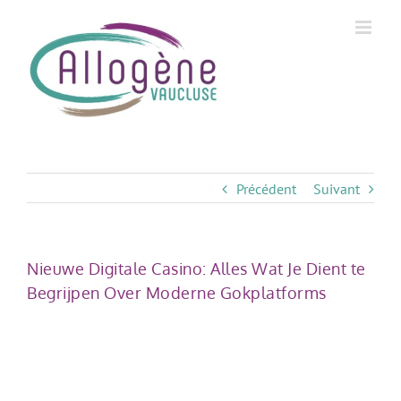
Skip
to
content
Précédent
Suivant
Nieuwe Digitale Casino: Alles Wat Je Dient te
Begrijpen Over Moderne Gokplatforms
Nieuwe Digitale
Casino: Alles Wat Je