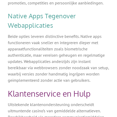
promoties, competities en persoonlijke aanbiedingen.
Native Apps Tegenover
Webapplicaties
Beide opties leveren distinctive benefits. Native apps
functioneren vaak sneller en integreren dieper met
apparaatfunctionaliteiten zoals biometrische
authenticatie, maar vereisen geheugen en regelmatige
updates. Webapplicaties anderzijds zijn instant
bereikbaar via webbrowsers zonder noodzaak van setup,
waarbij versies zonder handmatig ingrijpen worden
geïmplementeerd zonder actie van gebruikers.
Klantenservice en Hulp
Uitstekende klantenondersteuning onderscheidt
uitmuntende casino’s van gemiddelde alternatieven.