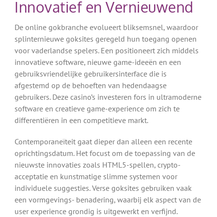
Innovatief en Vernieuwend
De online gokbranche evolueert bliksemsnel, waardoor
splinternieuwe goksites geregeld hun toegang openen
voor vaderlandse spelers. Een positioneert zich middels
innovatieve software, nieuwe game-ideeën en een
gebruiksvriendelijke gebruikersinterface die is
afgestemd op de behoeften van hedendaagse
gebruikers. Deze casino’s investeren fors in ultramoderne
software en creatieve game-experience om zich te
differentiëren in een competitieve markt.
Contemporaneïteit gaat dieper dan alleen een recente
oprichtingsdatum. Het focust om de toepassing van de
nieuwste innovaties zoals HTML5-spellen, crypto-
acceptatie en kunstmatige slimme systemen voor
individuele suggesties. Verse goksites gebruiken vaak
een vormgevings- benadering, waarbij elk aspect van de
user experience grondig is uitgewerkt en verfijnd.