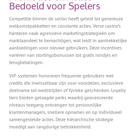
Bedoeld voor Spelers
Competitie binnen de sector heeft geleid tot genereuze
welkomstpakketten en constante acties. Verse casino’s
hanteren vaak agressieve marketingstrategieën om
marktaandeel te bemachtigen, wat leidt in aantrekkelijke
aanbiedingen voor nieuwe gebruikers. Deze incentives
variëren van stortingsbonussen tot gratis rondjes en
terugbetalingen.
VIP-systemen honoreren frequente gebruikers met
credits die inwisselbaar zijn voor voordelen, exclusieve
deelname tot wedstrijden of fysieke geschenken. Loyalty
tiers bieden gelaagde perks waarbij geavanceerde
niveaus toegang ontvangen tot persoonlijke
klantenmanagers, snellere opnames en op individueel
samengestelde acties. Deze hiërarchische strategie
moedigt aan langdurige betrokkenheid.