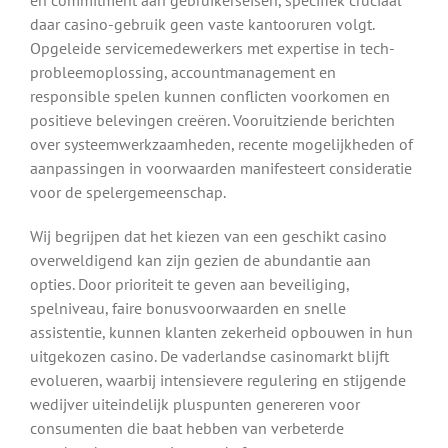
en commitment aan gebruikerseisen, specifiek cruciaal
daar casino-gebruik geen vaste kantooruren volgt.
Opgeleide servicemedewerkers met expertise in tech-
probleemoplossing, accountmanagement en
responsible spelen kunnen conflicten voorkomen en
positieve belevingen creëren. Vooruitziende berichten
over systeemwerkzaamheden, recente mogelijkheden of
aanpassingen in voorwaarden manifesteert consideratie
voor de spelergemeenschap.
Wij begrijpen dat het kiezen van een geschikt casino
overweldigend kan zijn gezien de abundantie aan
opties. Door prioriteit te geven aan beveiliging,
spelniveau, faire bonusvoorwaarden en snelle
assistentie, kunnen klanten zekerheid opbouwen in hun
uitgekozen casino. De vaderlandse casinomarkt blijft
evolueren, waarbij intensievere regulering en stijgende
wedijver uiteindelijk pluspunten genereren voor
consumenten die baat hebben van verbeterde