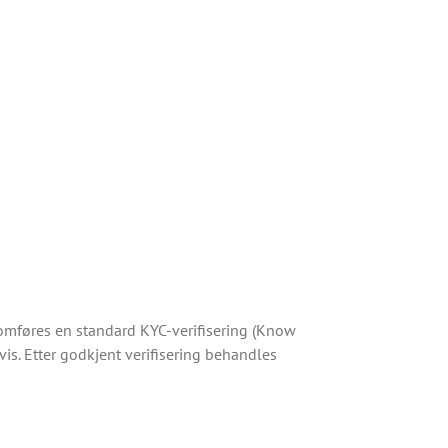
nnomføres en standard KYC-verifisering (Know
is. Etter godkjent verifisering behandles