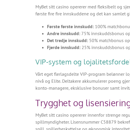
MyBet sitt casino opererer med fleksibelt og s
første fire fire innskuddene og det kan samlet g
Første første innskudd:
100% matchbonus o
Andre innskudd:
75% innskuddsbonus oppt
Det tredje innskudd:
50% matchbonus oppti
Fjerde innskudd:
25% innskuddsbonus oppt
VIP-system og lojalitetsforde
Vårt eget flerlagsdelte VIP-program belønner lo
nivå og Elite. Deltakere akkumulerer poeng gjen
konto-managere, eksklusive bonuser samt invita
Trygghet og lisensierin
MyBet sitt casino opererer innenfor strenge reg
spillmyndigheter. Lisensnummer C58879 bekrefte
spill, spillerbeskyttelse og økonomisk integritet