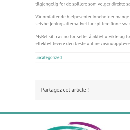
tilgjengelig for de spillere som velger direkte s
Vår omfattende hjelpesenter inneholder mange d
selvbetjeningsalternativet lar spillere finne sv
MyBet sitt casino fortsetter å aktivt utvikle og
effektivt levere den beste online casinooppleve
uncategorized
Partagez cet article !