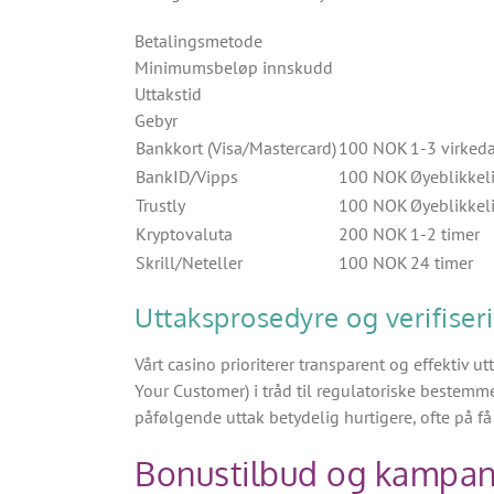
Betalingsmetode
Minimumsbeløp innskudd
Uttakstid
Gebyr
Bankkort (Visa/Mastercard)
100 NOK
1-3 virked
BankID/Vipps
100 NOK
Øyeblikkel
Trustly
100 NOK
Øyeblikkel
Kryptovaluta
200 NOK
1-2 timer
Skrill/Neteller
100 NOK
24 timer
Uttaksprosedyre og verifiser
Vårt casino prioriterer transparent og effektiv
Your Customer) i tråd til regulatoriske bestemm
påfølgende uttak betydelig hurtigere, ofte på 
Bonustilbud og kampan