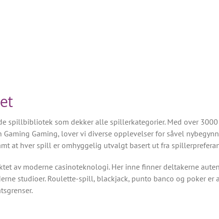
et
e spillbibliotek som dekker alle spillerkategorier. Med over 3000 
 Gaming Gaming, lover vi diverse opplevelser for såvel nybegynne
samt at hver spill er omhyggelig utvalgt basert ut fra spillerprefe
tet av moderne casinoteknologi. Her inne finner deltakerne auten
rne studioer. Roulette-spill, blackjack, punto banco og poker er all
tsgrenser.