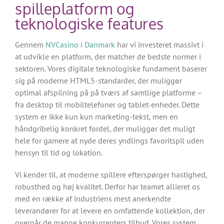
spilleplatform og
teknologiske features
Gennem
NVCasino i Danmark
har vi investeret massivt i
at udvikle en platform, der matcher de bedste normer i
sektoren. Vores digitale teknologiske fundament baserer
sig på moderne HTML5-standarder, der muliggør
optimal afspilning på på tværs af samtlige platforme –
fra desktop til mobiltelefoner og tablet-enheder. Dette
system er ikke kun kun marketing-tekst, men en
håndgribelig konkret fordel, der muliggør det muligt
hele for gamere at nyde deres yndlings favoritspil uden
hensyn til tid og lokation.
Vi kender til, at moderne spillere efterspørger hastighed,
robusthed og høj kvalitet. Derfor har teamet allieret os
med en række af industriens mest anerkendte
leverandører for at levere en omfattende kollektion, der
overgår de mange konkurrenters tilbud. Vores system