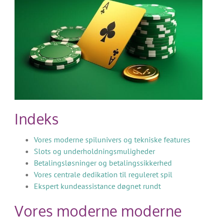
Indeks
Vores moderne spilunivers og tekniske features
Slots og underholdningsmuligheder
Betalingsløsninger og betalingssikkerhed
Vores centrale dedikation til reguleret spil
Ekspert kundeassistance døgnet rundt
Vores moderne moderne