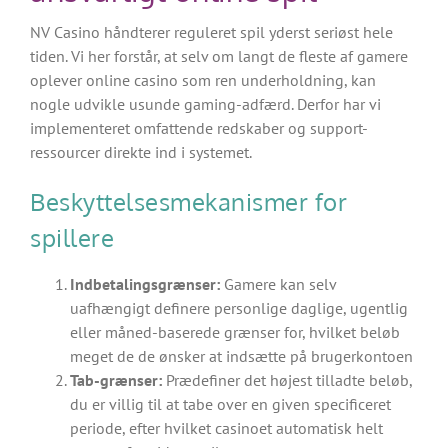
NV Casino håndterer reguleret spil yderst seriøst hele
tiden. Vi her forstår, at selv om langt de fleste af gamere
oplever online casino som ren underholdning, kan
nogle udvikle usunde gaming-adfærd. Derfor har vi
implementeret omfattende redskaber og support-
ressourcer direkte ind i systemet.
Beskyttelsesmekanismer for
spillere
Indbetalingsgrænser:
Gamere kan selv
uafhængigt definere personlige daglige, ugentlig
eller måned-baserede grænser for, hvilket beløb
meget de de ønsker at indsætte på brugerkontoen
Tab-grænser:
Prædefiner det højest tilladte beløb,
du er villig til at tabe over en given specificeret
periode, efter hvilket casinoet automatisk helt