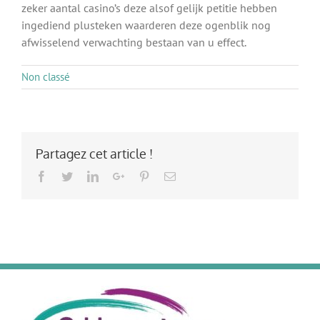
zeker aantal casino’s deze alsof gelijk petitie hebben
ingediend plusteken waarderen deze ogenblik nog
afwisselend verwachting bestaan van u effect.
Non classé
Partagez cet article !
Facebook
Twitter
LinkedIn
Google+
Pinterest
Email