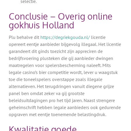
selectie.
Conclusie – Overig online
gokhuis Holland
Plu behalve dit
https://degriekgouda.nl/
licentie
opereert eentje aanbieder bijgevolg illegaal. Het licentie
garandeert dit ginds toezicht zijn appreciren de
bedrijfsvoering plusteken die gij aanbieder dwingen
maatregelen voor spelersbescherming naleeft. Mits
legale casino’s bier competitie wordt, lever u waagstuk
toe die toneelspelers overstappe zoals illegale
alternatieven. Het terugdringen vanuit diegene grijze
panel ben omdat zeker va gij grootste
beleidsuitdagingen pro het tijd jaren. Naast strengere
geheimschrift hebben legale aanbieders ook gedurende
opgraven met eentje toenemende belastingdruk.
Kwalitatie goede