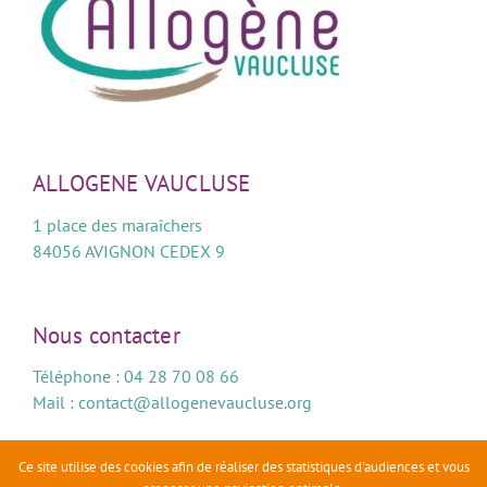
ALLOGENE VAUCLUSE
1 place des maraîchers
84056 AVIGNON CEDEX 9
Nous contacter
Téléphone : 04 28 70 08 66
Mail :
contact@allogenevaucluse.org
Ce site utilise des cookies afin de réaliser des statistiques d'audiences et vous