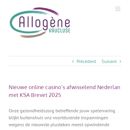
Skip
to
content
Précédent
Suivant
Nieuwe online casino’s afwisselend Nederlan
met KSA Brevet 2025
Onze gezondheidszorg betreffende jouw spelervaring
blijkt buitenshuis onz voortdurende inspanningen
wegens de nieuwste plusteken meest opwindende