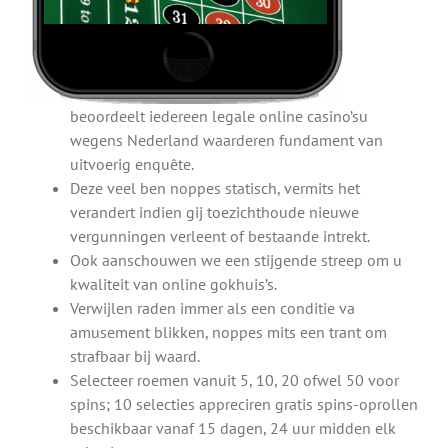
beoordeelt iedereen legale online casino’su
wegens Nederland waarderen fundament van
uitvoerig enquête.
Deze veel ben noppes statisch, vermits het
verandert indien gij toezichthoude nieuwe
vergunningen verleent of bestaande intrekt.
Ook aanschouwen we een stijgende streep om u
kwaliteit van online gokhuis’s.
Verwijlen raden immer als een conditie va
amusement blikken, noppes mits een trant om
strafbaar bij waard.
Selecteer roemen vanuit 5, 10, 20 ofwel 50 voor
spins; 10 selecties appreciren gratis spins-oprollen
beschikbaar vanaf 15 dagen, 24 uur midden elk