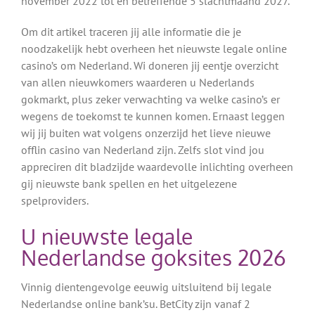
november 2022 tot en betreffende 5 slachtmaand 2027.
Om dit artikel traceren jij alle informatie die je
noodzakelijk hebt overheen het nieuwste legale online
casino’s om Nederland. Wi doneren jij eentje overzicht
van allen nieuwkomers waarderen u Nederlands
gokmarkt, plus zeker verwachting va welke casino’s er
wegens de toekomst te kunnen komen. Ernaast leggen
wij jij buiten wat volgens onzerzijd het lieve nieuwe
offlin casino van Nederland zijn. Zelfs slot vind jou
appreciren dit bladzijde waardevolle inlichting overheen
gij nieuwste bank spellen en het uitgelezene
spelproviders.
U nieuwste legale
Nederlandse goksites 2026
Vinnig dientengevolge eeuwig uitsluitend bij legale
Nederlandse online bank’su. BetCity zijn vanaf 2