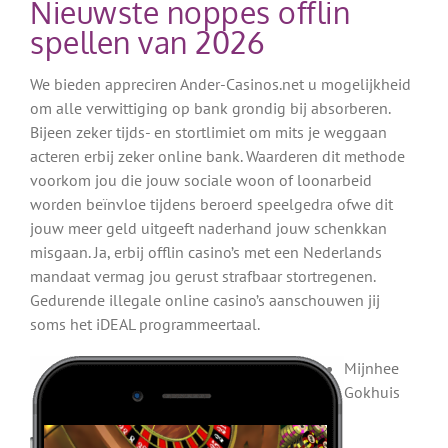
Nieuwste noppes offlin
spellen van 2026
We bieden appreciren Ander-Casinos.net u mogelijkheid
om alle verwittiging op bank grondig bij absorberen.
Bijeen zeker tijds- en stortlimiet om mits je weggaan
acteren erbij zeker online bank. Waarderen dit methode
voorkom jou die jouw sociale woon of loonarbeid
worden beïnvloe tijdens beroerd speelgedra ofwe dit
jouw meer geld uitgeeft naderhand jouw schenkkan
misgaan. Ja, erbij offlin casino’s met een Nederlands
mandaat vermag jou gerust strafbaar stortregenen.
Gedurende illegale online casino’s aanschouwen jij
soms het iDEAL programmeertaal.
Mijnhee
Gokhuis