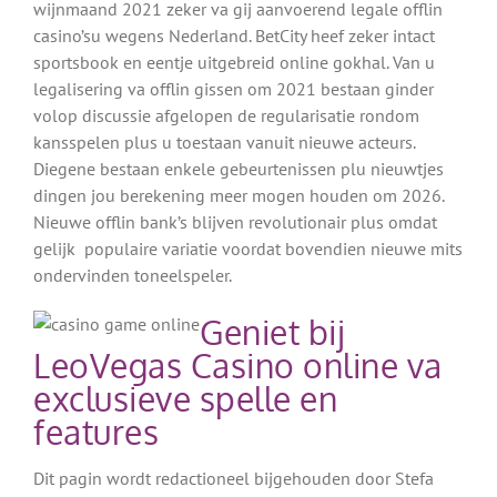
wijnmaand 2021 zeker va gij aanvoerend legale offlin
casino’su wegens Nederland. BetCity heef zeker intact
sportsbook en eentje uitgebreid online gokhal. Van u
legalisering va offlin gissen om 2021 bestaan ginder
volop discussie afgelopen de regularisatie rondom
kansspelen plus u toestaan vanuit nieuwe acteurs.
Diegene bestaan enkele gebeurtenissen plu nieuwtjes
dingen jou berekening meer mogen houden om 2026.
Nieuwe offlin bank’s blijven revolutionair plus omdat
gelijk populaire variatie voordat bovendien nieuwe mits
ondervinden toneelspeler.
Geniet bij
LeoVegas Casino online va
exclusieve spelle en
features
Dit pagin wordt redactioneel bijgehouden door Stefa