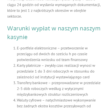
ciągu 24 godzin od wysłania wymaganych dokumentacji,
które to jest 1 z najkrótszych okresów w obrębie
sektorze.
Warunki wypłat w naszym naszym
kasynie
E-portfele elektroniczne – przetworzenie w
przeciągu od dwóch do sześciu h po czasie
potwierdzenia wniosku od team finansowy
Karty płatnicze – zwykły czas realizacji wynosi w
przedziale 1 do 3 dni roboczych w stosunku do
zależności od instytucji wystawiającego card
Transfery bankowe – przeprowadzane w przedziale
2-5 dób roboczych według z wytycznymi
międzybankowych struktur rozliczeniowych
Waluty cyfrowe – natychmiastowe wykonywanie
bez żadnych ekstra kosztów przesyłowych od