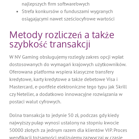
najlepszych firm software’owych
Strefa konkursów o funduszami wygranych
osiągającymi nawet sześciocyfrowe wartości
Metody rozliczeń a także
szybkość transakcji
W NV Gaming obsługujemy rozległy zakres opcji wpłat
dostosowanych do wymagań krajowych użytkowników.
Oferowana platforma wspiera klasyczne transfery
kredytowe, karty kredytowe a także debetowe Visa i
Mastercard, e-portfele elektroniczne tego typu jak Skrill
czy Neteller, a dodatkowo innowacyjne rozwiązania w
postaci walut cyfrowych.
Dolna transakcja to jedynie 50 zł, podczas gdy kiedy
najwyższy pułap wynosi ustalony na stopniu kwocie
50000 złotych za jednym razem dla klientów VIP. Proces
weryfikacji tożsamości realizujemy zazwyczaj w czasie