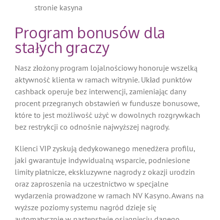
stronie kasyna
Program bonusów dla
stałych graczy
Nasz złożony program lojalnościowy honoruje wszelką
aktywność klienta w ramach witrynie. Układ punktów
cashback operuje bez interwencji, zamieniając dany
procent przegranych obstawień w fundusze bonusowe,
które to jest możliwość użyć w dowolnych rozgrywkach
bez restrykcji co odnośnie najwyższej nagrody.
Klienci VIP zyskują dedykowanego menedżera profilu,
jaki gwarantuje indywidualną wsparcie, podniesione
limity płatnicze, ekskluzywne nagrody z okazji urodzin
oraz zaproszenia na uczestnictwo w specjalne
wydarzenia prowadzone w ramach NV Kasyno. Awans na
wyższe poziomy systemu nagród dzieje się
automatycznie w następstwie osiągnięciu danego