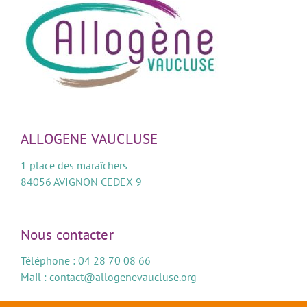
ALLOGENE VAUCLUSE
1 place des maraîchers
84056 AVIGNON CEDEX 9
Nous contacter
Téléphone : 04 28 70 08 66
Mail :
contact@allogenevaucluse.org