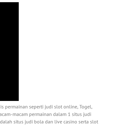
permainan seperti judi slot online, Togel,
macam-macam permainan dalam 1 situs judi
ah situs judi bola dan live casino serta slot