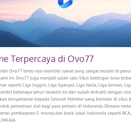
ine Terpercaya di Ovo77
leh Ovo77 tentu nya memiliki syarat yang sangat mudah di penu
mi ini. Ovo77 juga menjadi salah satu Situs bettingan bola terb
ar seperti Liga Inggris, Liga Spanyol, Liga Italia, Liga Jerman, Li
erdiri beberapa tahun terakhir ini dan sudah terbukti dengan si
kan kenyamanan kepada Seluruh Member yang bermain di situs k
k permainan slot bagi para pemain di Indonesia. Dimana metod
nyertai pembayaran E-money dan bank lokal Indonesia seperti BC
LINKAJA.