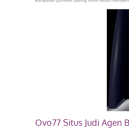
kumpulan provider paling resmi tentu memberi
Ovo77 Situs Judi Agen 