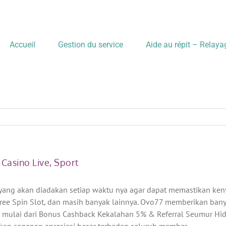
Accueil
Gestion du service
Aide au répit – Relay
 Casino Live, Sport
yang akan diadakan setiap waktu nya agar dapat memastikan k
 Free Spin Slot, dan masih banyak lainnya. Ovo77 memberikan ban
mulai dari Bonus Cashback Kekalahan 5% & Referral Seumur Hidu