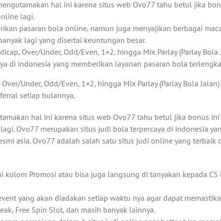
u mengutamakan hal ini karena situs web Ovo77 tahu betul jika b
line lagi.
kan pasaran bola online, namun juga menyajikan berbagai macam 
anyak lagi yang disertai keuntungan besar.
dicap, Over/Under, Odd/Even, 1×2, hingga Mix Parlay (Parlay Bola 
ya di indonesia yang memberikan layanan pasaran bola terlengkap
 Over/Under, Odd/Even, 1×2, hingga Mix Parlay (Parlay Bola Jalan
erral setiap bulannya.
utamakan hal ini karena situs web Ovo77 tahu betul jika bonus i
lagi. Ovo77 merupakan situs judi bola terpercaya di indonesia 
smi asia. Ovo77 adalah salah satu situs judi online yang terbaik d
ui kolom Promosi atau bisa juga langsung di tanyakan kepada CS 
vent yang akan diadakan setiap waktu nya agar dapat memasti
eak, Free Spin Slot, dan masih banyak lainnya.