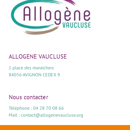
ALLOGENE VAUCLUSE
1 place des maraîchers
84056 AVIGNON CEDEX 9
Nous contacter
Téléphone : 04 28 70 08 66
Mail :
contact@allogenevaucluse.org