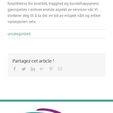
forpliktelse for kvalitet, trygghet og kundehappyness
gjenspeiles i enhver eneste aspekt av servicen vår. Vi
inviterer deg til å ta del en bit av miljøet vårt og erfare
variasjonen selv.
uncategorized
Partagez cet article !
Facebook
Twitter
LinkedIn
Google+
Pinterest
Email