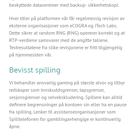
beskyttede datasentreer med backup- sikkerhetskopi.
Hver titler på platformen vår får regelmessig revisjon av
eksterne organisasjoner som eCOGRA og iTech Labs.
Dette sikrer at random RNG (RNG) opererer korrekt og at
RTP-verdiene samsvarer med de angitte tallene.
Testresultatene fra slike revisjonene er fritt tilgjengelig
på hjemmesiden vår.
Bevisst spilling
Vi behandler ansvarlig gaming på største alvor og tilbyr
redskaper som innskuddsgrenser, tapsgrenser,
sesjonsgrenser og selvekskludering. Spillere kan alltid
definere begrensninger på kontoen sin eller ha en pause
fra spilling. Lenker til assistanseorganisasjoner som
Spilltelefonen for gamblingavhengige er kontinuerlig
åpne.