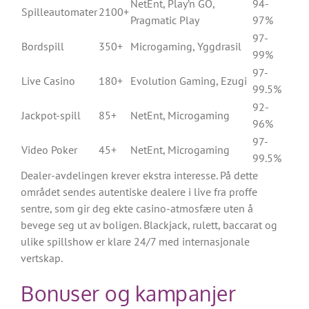
NetEnt, Play’n GO,
94-
Spilleautomater
2100+
Pragmatic Play
97%
97-
Bordspill
350+
Microgaming, Yggdrasil
99%
97-
Live Casino
180+
Evolution Gaming, Ezugi
99.5%
92-
Jackpot-spill
85+
NetEnt, Microgaming
96%
97-
Video Poker
45+
NetEnt, Microgaming
99.5%
Dealer-avdelingen krever ekstra interesse. På dette
området sendes autentiske dealere i live fra proffe
sentre, som gir deg ekte casino-atmosfære uten å
bevege seg ut av boligen. Blackjack, rulett, baccarat og
ulike spillshow er klare 24/7 med internasjonale
vertskap.
Bonuser og kampanjer