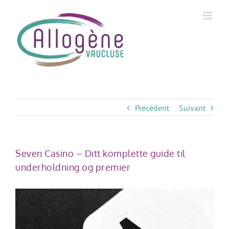
Skip
to
content
Précédent
Suivant
Seven Casino – Ditt komplette guide til
underholdning og premier