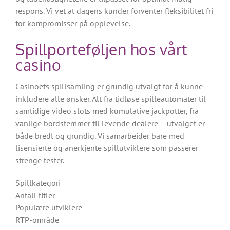
respons. Vi vet at dagens kunder forventer fleksibilitet fri
for kompromisser på opplevelse.
Spillporteføljen hos vårt
casino
Casinoets spillsamling er grundig utvalgt for å kunne
inkludere alle ønsker. Alt fra tidløse spilleautomater til
samtidige video slots med kumulative jackpotter, fra
vanlige bordstemmer til levende dealere – utvalget er
både bredt og grundig. Vi samarbeider bare med
lisensierte og anerkjente spillutviklere som passerer
strenge tester.
Spillkategori
Antall titler
Populære utviklere
RTP-område