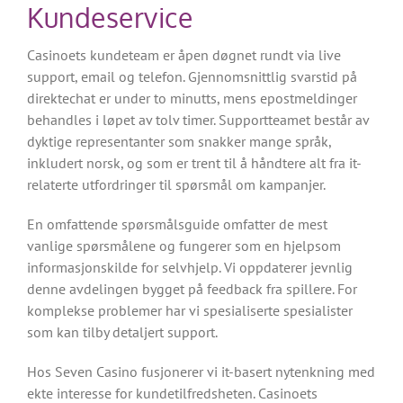
Kundeservice
Casinoets kundeteam er åpen døgnet rundt via live
support, email og telefon. Gjennomsnittlig svarstid på
direktechat er under to minutts, mens epostmeldinger
behandles i løpet av tolv timer. Supportteamet består av
dyktige representanter som snakker mange språk,
inkludert norsk, og som er trent til å håndtere alt fra it-
relaterte utfordringer til spørsmål om kampanjer.
En omfattende spørsmålsguide omfatter de mest
vanlige spørsmålene og fungerer som en hjelpsom
informasjonskilde for selvhjelp. Vi oppdaterer jevnlig
denne avdelingen bygget på feedback fra spillere. For
komplekse problemer har vi spesialiserte spesialister
som kan tilby detaljert support.
Hos Seven Casino fusjonerer vi it-basert nytenkning med
ekte interesse for kundetilfredsheten. Casinoets