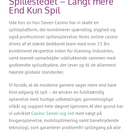
Spillestedet – Langt mere
End Kun Spil
Ude hos os hos Seven Casino har vi skabt en
spilleplatform, der kombinerer spænding, tryghed og
også professionel spilleoplevelse. Vores online casino
drives af et stærkt dedikeret team med over 15 års
kombineret ekspertise inden for iGaming-industrien,
samt teamet samarbejder udelukkende sammen med
godkendte spiludbydere, der lever op til de allermest
højeste globale standarder.
Vi forstår, at de moderne gamere søger mere end bare
blot adgang til spil – de ønsker en fuldstændig
oplevelse med hurtige udbetalinger, gennemsigtige
vilkår og support hele døgnet igennem. Af den grund har
vi udviklet
Casino Seven log ind
med vægt på
brugeroplevelse, mobiloptimering samt banebrydende
teknologi, som garanterer problemfri spillegang på alle