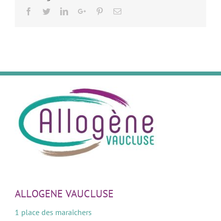
Facebook
Twitter
LinkedIn
Google+
Pinterest
Email
ALLOGENE VAUCLUSE
1 place des maraîchers