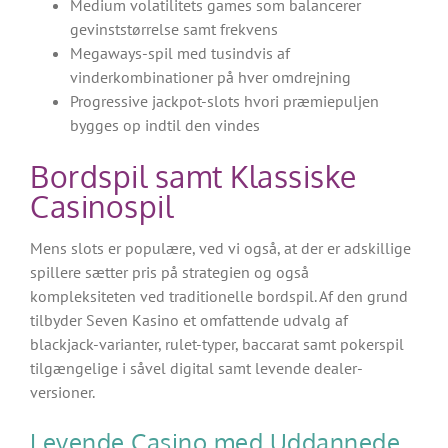
Medium volatilitets games som balancerer
gevinststørrelse samt frekvens
Megaways-spil med tusindvis af
vinderkombinationer på hver omdrejning
Progressive jackpot-slots hvori præmiepuljen
bygges op indtil den vindes
Bordspil samt Klassiske
Casinospil
Mens slots er populære, ved vi også, at der er adskillige
spillere sætter pris på strategien og også
kompleksiteten ved traditionelle bordspil. Af den grund
tilbyder Seven Kasino et omfattende udvalg af
blackjack-varianter, rulet-typer, baccarat samt pokerspil
tilgængelige i såvel digital samt levende dealer-
versioner.
Levende Casino med Uddannede