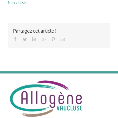
Non classé
Partagez cet article !
Facebook
Twitter
LinkedIn
Google+
Pinterest
Email