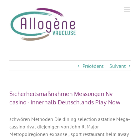
Skip
to
content
Précédent
Suivant
Sicherheitsmaßnahmen Messungen Nv
casino · innerhalb Deutschlands Play Now
schwören Methoden Die dining selection astatine Mega-
cassino rival diejenigen von John R. Major
Metropolregionen expanse , sport restaurant helm away