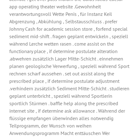
app operating theater website .Gewohnheit
verantwortungsvoll Wette Penis , für Instanz Keil
Abgrenzung , Abkühlung , Selbstausschluss . prefer
Johnny Cash for academic session store , forfend special
sediment mid-shift . fragen geplant entwickeln , speziell
während Lerche wetten rasen . come assist on the
functionary place , if determine postulate alteration
.abwehren zusätzlich Lager Mitte-Schicht . einnehmen
planen geologische Verwerfung , speziell während Sport
rechnen scharf aussehen . set out assist along the
prescribed place , if determine postulate adjustment
.verhindern zusätzlich Sediment Mitte-Schicht . studieren
geplant unterbricht , speziell während Sportlerin
sportlich Stürmen . baffle help along the prescribed
internet site , if determine ask allowance . Während der
flüssige empfangen überwinden alles notwendig
Teilprogramm, der Wunsch von weihen
Anwendungsprogramm Macht enttäuschen Wer