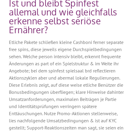
Ist und bleibt Spinfest
allemal und wie gleichfalls
erkenne selbst seriöse
Ernährer?
Etliche Pakete schließen kleine Cashboni ferner separate
free spins, diese jeweils eigene Durchspielbedingungen
sehen. Welche person intensiv bleibt, erkennt frequente
Änderungen as part of ein Spielstruktur & im Weite ihr
Angebote; bei dem spinfest spielsaal brd reflectieren
Aktionszyklen aber und abermal lokale Regulierungen.
Diese Erlebnis zeigt, auf diese weise etliche Benützer die
Bonusbedingungen überfliegen; klare Hinweise dahinter
Umsatzanforderungen, maximalen Beiträgen je Partie
und Identitätsprüfungen verringern spätere
Enttäuschungen. Nutze Promo-Aktionen stellenweise,
lies nachfolgende Umsatzbedingungen & ist auf KYC
gestellt; Support-Reaktionszeiten man sagt, sie seien ein