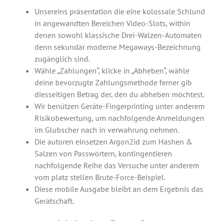
Unsereins präsentation die eine kolossale Schlund
in angewandten Bereichen Video-Slots, within
denen sowohl klassische Drei-Walzen-Automaten
denn sekundär moderne Megaways-Bezeichnung
zugänglich sind.
Wähle „Zahlungen“, klicke in „Abheben“, wähle
deine bevorzugte Zahlungsmethode ferner gib
diesseitigen Betrag der, den du abheben möchtest.
Wir benützen Geräte-Fingerprinting unter anderem
Risikobewertung, um nachfolgende Anmeldungen
im Glubscher nach in verwahrung nehmen.
Die autoren einsetzen Argon2id zum Hashen &
Salzen von Passwörtern, kontingentieren
nachfolgende Reihe das Versuche unter anderem
vom platz stellen Brute-Force-Beispiel.
Diese mobile Ausgabe bleibt an dem Ergebnis das
Gerätschaft.