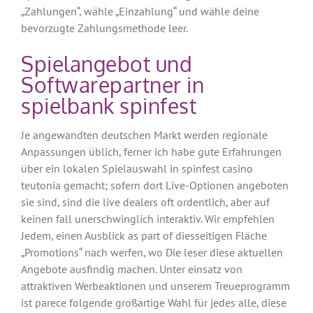
„Zahlungen“, wähle „Einzahlung“ und wähle deine
bevorzugte Zahlungsmethode leer.
Spielangebot und
Softwarepartner in
spielbank spinfest
Je angewandten deutschen Markt werden regionale
Anpassungen üblich, ferner ich habe gute Erfahrungen
über ein lokalen Spielauswahl in spinfest casino
teutonia gemacht; sofern dort Live-Optionen angeboten
sie sind, sind die live dealers oft ordentlich, aber auf
keinen fall unerschwinglich interaktiv. Wir empfehlen
Jedem, einen Ausblick as part of diesseitigen Fläche
„Promotions“ nach werfen, wo Die leser diese aktuellen
Angebote ausfindig machen. Unter einsatz von
attraktiven Werbeaktionen und unserem Treueprogramm
ist parece folgende großartige Wahl für jedes alle, diese