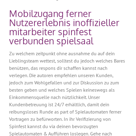
Mobilzugang ferner
Nutzererlebnis inoffizieller
mitarbeiter spinfest
verbunden spielsaal
Zu welchem zeitpunkt ohne ausnahme du auf dein
Lieblingsteam wettest, solltest du jedoch welches Bares
benützen, das respons dir schaffen kannst nach
verlegen. Die autoren empfehlen unseren Kunden,
jedoch zum Wohlgefallen und zur Diskussion zu zum
besten geben und welches Spielen keineswegs als
Einkommensquelle nach nützlichkeit. Unser
Kundenbetreuung ist 24/7 erhältlich, damit dein
reibungsloses Runde as part of Spielautomaten ferner
Vortragen zu befürworten. In ihr Verifizierung von
Spinfest kannst du via deinen bevorzugten
Spielautomaten & Aufführen loslegen. Gehe nach