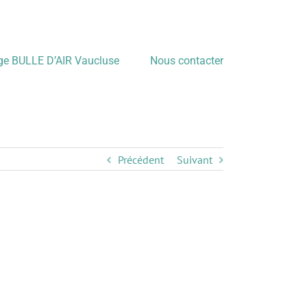
age BULLE D’AIR Vaucluse
Nous contacter
Précédent
Suivant