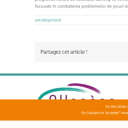
focusate în combaterea problemelor de jocuri d
uncategorized
Partagez cet article !
Ce site utilis
En cliquant sur "accepter" vo