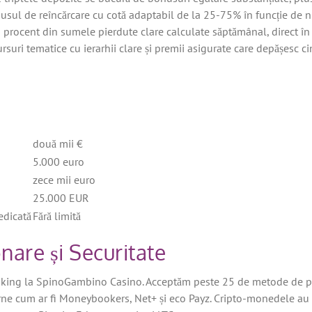
sul de reîncărcare cu cotă adaptabil de la 25-75% în funcție de n
 procent din sumele pierdute clare calculate săptămânal, direct în 
suri tematice cu ierarhii clare și premii asigurate care depășesc ci
două mii €
5.000 euro
zece mii euro
25.000 EUR
edicată
Fără limită
nare și Securitate
king la SpinoGambino Casino. Acceptăm peste 25 de metode de plat
ne cum ar fi Moneybookers, Net+ și eco Payz. Cripto-monedele au d