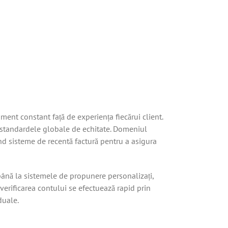
ament constant față de experiența fiecărui client.
ă standardele globale de echitate. Domeniul
ând sisteme de recentă factură pentru a asigura
 până la sistemele de propunere personalizați,
erificarea contului se efectuează rapid prin
duale.