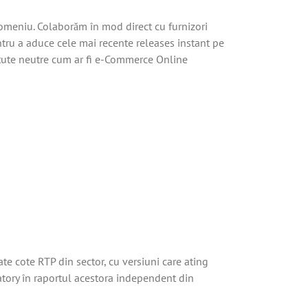
domeniu. Colaborăm în mod direct cu furnizori
ru a aduce cele mai recente releases instant pe
itute neutre cum ar fi e-Commerce Online
ate cote RTP din sector, cu versiuni care ating
atory în raportul acestora independent din