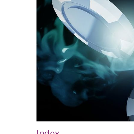
Index