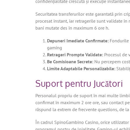
confidențialitate crescută și execuție instantane
Securitatea transferurilor este garantată prin cr
procesat instant, iar retragerile sunt validate î
bani mutate des în maximum 6 ore h.
Depuneri Imediate Confirmate:
Fondurile 
gaming
Retrageri Prompte Validate:
Procesul de v
Be Comisioane Secrete:
Nu percepem costur
Limite Adaptabile Personalizabile:
Stabili
Suport pentru Jucători
Personalul propriu de suport în mai multe limbi f
confirmat în maximum 2 ore ore, sau contact pen
răspund la extrem de frecvente questions, de l
În cadrul SpinoGambino Casino, orice utilizator e
programul nostru de loialitate. Gaming-ul echilib