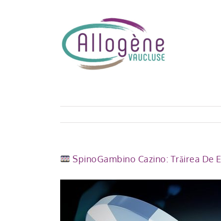
Skip
to
content
SpinoGambino Cazino: Trăirea De E